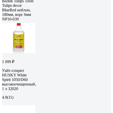
Валик Tulips Tools
Tulips decor
BlueRed нейлон,
180мм, ворс 6мм
NP10-039
1 099 ₽
Уайт-спирит
HUSKY White
Spirit 1050/D60
высокоочищенный,
1 л 32020
4.9
(11)