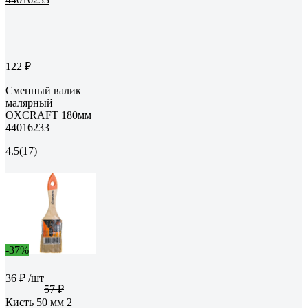
122 ₽
Сменный валик
малярный
OXCRAFT 180мм
44016233
4.5
(17)
-37%
36 ₽
/шт
57 ₽
Кисть 50 мм 2