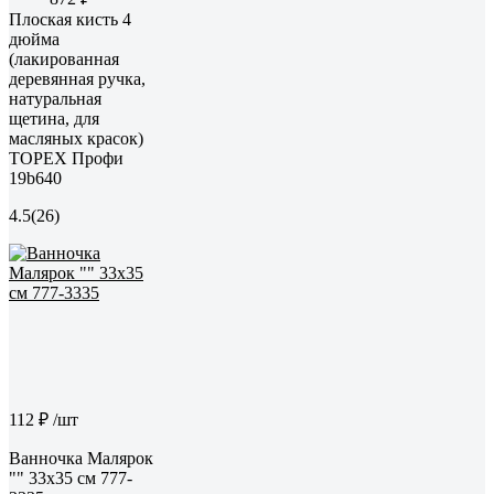
Плоская кисть 4
дюйма
(лакированная
деревянная ручка,
натуральная
щетина, для
масляных красок)
TOPEX Профи
19b640
4.5
(26)
112 ₽
/шт
Ванночка Малярок
"" 33х35 см 777-