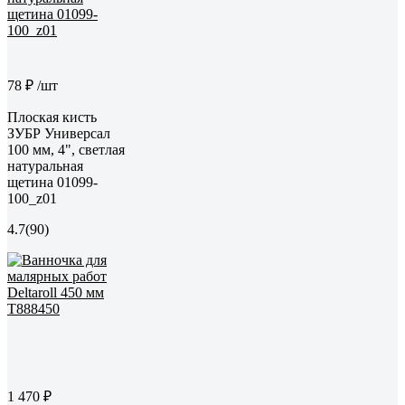
78 ₽
/шт
Плоская кисть
ЗУБР Универсал
100 мм, 4", светлая
натуральная
щетина 01099-
100_z01
4.7
(90)
1 470 ₽