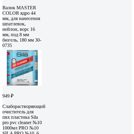
Валик MASTER
COLOR ядро 44
мм, для нанесения
шпатлевок,
нейлон, ворс 16
мм, под 8 мм
бюгель, 180 мм 30-
0735
949 ₽
Слаборастворяющий
очиститель для
пвх пластика Sila
pro pvc cleaner №10
1000мл PRO №10
SILA PRO №10_6