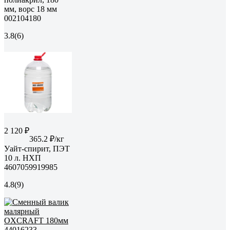
мм, ворс 18 мм
002104180
3.8
(6)
2 120 ₽
365.2 ₽/кг
Уайт-спирит, ПЭТ
10 л. НХП
4607059919985
4.8
(9)