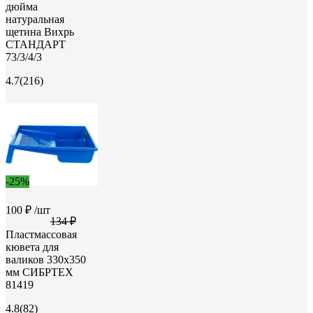
дюйма
натуральная
щетина Вихрь
СТАНДАРТ
73/3/4/3
4.7
(216)
-25%
100 ₽
/шт
134 ₽
Пластмассовая
кювета для
валиков 330х350
мм СИБРТЕХ
81419
4.8
(82)