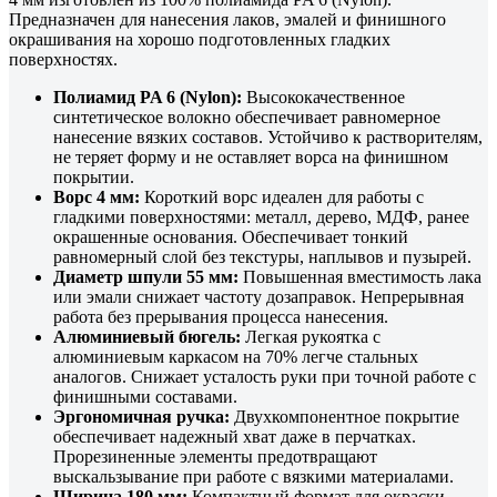
Предназначен для нанесения лаков, эмалей и финишного
окрашивания на хорошо подготовленных гладких
поверхностях.
Полиамид PA 6 (Nylon):
Высококачественное
синтетическое волокно обеспечивает равномерное
нанесение вязких составов. Устойчиво к растворителям,
не теряет форму и не оставляет ворса на финишном
покрытии.
Ворс 4 мм:
Короткий ворс идеален для работы с
гладкими поверхностями: металл, дерево, МДФ, ранее
окрашенные основания. Обеспечивает тонкий
равномерный слой без текстуры, наплывов и пузырей.
Диаметр шпули 55 мм:
Повышенная вместимость лака
или эмали снижает частоту дозаправок. Непрерывная
работа без прерывания процесса нанесения.
Алюминиевый бюгель:
Легкая рукоятка с
алюминиевым каркасом на 70% легче стальных
аналогов. Снижает усталость руки при точной работе с
финишными составами.
Эргономичная ручка:
Двухкомпонентное покрытие
обеспечивает надежный хват даже в перчатках.
Прорезиненные элементы предотвращают
выскальзывание при работе с вязкими материалами.
Ширина 180 мм:
Компактный формат для окраски