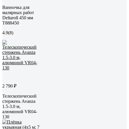
Ванночка для
малярных работ
Deltaroll 450 мм
T888450
4.9
(8)
2 790 ₽
Телескопический
стержень Avanza
1.5-3.0 м,
алюминий VR04-
130