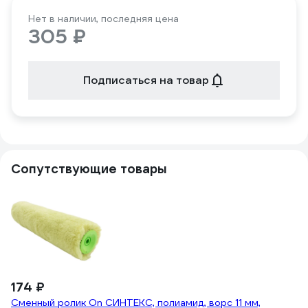
Нет в наличии, последняя цена
305 ₽
Подписаться на товар
Сопутствующие товары
174 ₽
1
Сменный ролик On СИНТЕКС, полиамид, ворс 11 мм,
У