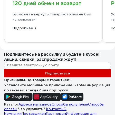
120 дней обмен и возврат
Р
Вы можете вернуть товар, который не был
Ус
использован
га
Подробнее
П
Подпишитесь
на рассылку
и будьте в курсе!
Акции, скидки, распродажи ждут!
Подписаться
Оригинальные товары с гарантией!
Установите мобильное приложение, чтобы информация
по заказам всегда была под рукой
Каталог
Адреса магазинов
Способы получения
Способы
оплаты
Что улучшить?
Контакты
О
Компании
Поставщикам
Партнерам
Информация для