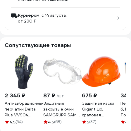
Курьером:
c 14 августа,
от 290 ₽
Сопутствующие товары
2 345 ₽
87 ₽
675 ₽
34 
/шт
Антивибрационные
Защитные
Защитная каска
Перч
перчатки Delta
закрытые очки
Gigant Lid,
б, П
Plus VV904
SAMGRUPP SAMC-
храповая
Точка
NYSOS р.10
073000001
регулировка,
0050
4.5
(54)
4.5
(68)
5
(37)
4.
VV904JA10
оранжевая GHL-21