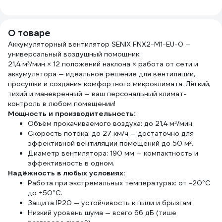
для
SCT16A001
беспроводного
управления
О товаре
нагрузкой
SQ1508-0212
Аккумуляторный вентилятор SENIX FNX2-M1-EU-0 —
универсальный воздушный помощник.
21,4 м³/мин × 12 положений наклона × работа от сети и
аккумулятора — идеальное решение для вентиляции,
просушки и создания комфортного микроклимата. Лёгкий,
тихий и маневренный — ваш персональный климат-
контроль в любом помещении!
Мощность и производительность:
Объём прокачиваемого воздуха: до 21,4 м³/мин.
Скорость потока: до 27 км/ч — достаточно для
эффективной вентиляции помещений до 50 м².
Диаметр вентилятора: 190 мм — компактность и
эффективность в одном.
Надёжность в любых условиях:
Работа при экстремальных температурах: от -20°C
до +50°C.
Защита IP20 — устойчивость к пыли и брызгам.
Низкий уровень шума — всего 66 дБ (тише