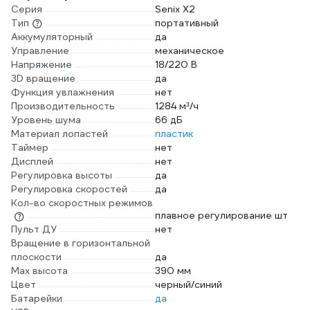
Серия
Senix X2
Тип
портативный
Аккумуляторный
да
Управление
механическое
Напряжение
18/220 В
3D вращение
да
Функция увлажнения
нет
Производительность
1284 м³/ч
Уровень шума
66 дБ
Материал лопастей
пластик
Таймер
нет
Дисплей
нет
Регулировка высоты
да
Регулировка скоростей
да
Кол-во скоростных режимов
плавное регулирование шт
Пульт ДУ
нет
Вращение в горизонтальной
плоскости
да
Max высота
390 мм
Цвет
черный/синий
Батарейки
да