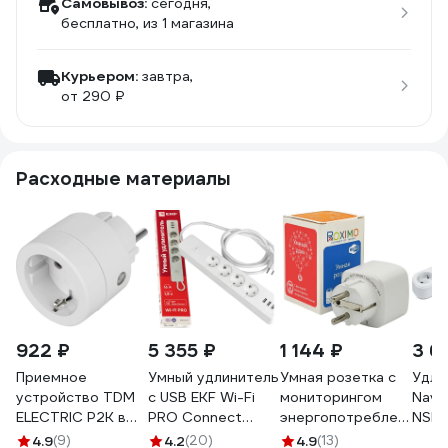
Самовывоз:
сегодня,
бесплатно
, из 1 магазина
Курьером:
завтра,
от 290 ₽
Расходные материалы
922 ₽
5 355 ₽
1 144 ₽
3 6
Приемное
Умный удлинитель
Умная розетка с
Удли
устройство TDM
c USB EKF Wi-Fi
мониторингом
Navig
ELECTRIC Р2К в
PRO Connect
энергопотребления
NSH-
розетку - комп.
RCE-2-WF
Roximo
4.9
(9)
4.2
(20)
4.9
(13)