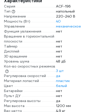
Характеристики
Серия
ACF-196
Тип
напольный
Напряжение
220-240 В
Мощность (Вт)
40
Управление
механическое
Функция увлажнения
нет
Вращение в горизонтальной
плоскости
нет
Таймер
нет
Дисплей
нет
3D вращение
нет
Уровень шума
48 дБ
Кол-во скоростных режимов
3 шт
Регулировка скоростей
да
Материал лопастей
пластик
Цвет
белый
Батарейки
нет
Пульт ДУ
нет
Регулировка высоты
да
Max высота
1200 мм
Вес нетто
4.9 кг