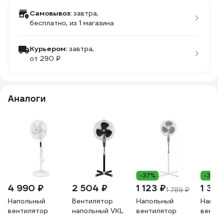
Самовывоз:
завтра,
бесплатно
, из 1 магазина
Курьером:
завтра,
от 290 ₽
Аналоги
-37%
-34
4 990 ₽
2 504 ₽
1 123 ₽
1 31
1 789 ₽
Напольный
Вентилятор
Напольный
Напо
вентилятор
напольный VKL
вентилятор
вент