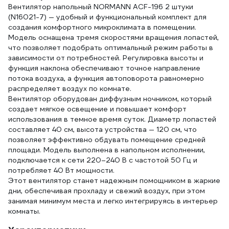
Вентилятор напольный NORMANN ACF-196 2 штуки
плас
(N16021-7) — удобный и функциональный комплект для
евро
создания комфортного микроклимата в помещении.
A и 
Модель оснащена тремя скоростями вращения лопастей,
2,4A
что позволяет подобрать оптимальный режим работы в
(цве
зависимости от потребностей. Регулировка высоты и
5156
функция наклона обеспечивают точное направление
потока воздуха, а функция автоповорота равномерно
распределяет воздух по комнате.
Вентилятор оборудован диффузным ночником, который
создает мягкое освещение и повышает комфорт
использования в темное время суток. Диаметр лопастей
составляет 40 см, высота устройства — 120 см, что
позволяет эффективно обдувать помещение средней
площади. Модель выполнена в напольном исполнении,
подключается к сети 220–240 В с частотой 50 Гц и
потребляет 40 Вт мощности.
Этот вентилятор станет надежным помощником в жаркие
дни, обеспечивая прохладу и свежий воздух, при этом
занимая минимум места и легко интегрируясь в интерьер
комнаты.