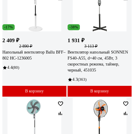
-17%
-38%
2 409 ₽
1 931 ₽
2 890 ₽
3 113 ₽
Напольный вентилятор Ballu BFF–
Вентилятор напольный SONNEN
802 НС-1236005
FS40-A55, d=40 см, 45Вт, 3
скоростных режима, таймер,
4.4
(80)
черный, 451035
4.3
(363)
В корзину
В корзину