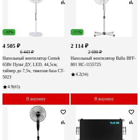
-30%
-21%
4 505 ₽
2 114 ₽
6 443 ₽
2 690 ₽
Напольный вентилятор Centek
Напольный вентилятор Ballu BFF-
65Вт Пульт ДУ, LED, 44,5см,
801 НС-1155725
таймер до 7,5ч, тяжелая база CT-
4.2
(34)
5023
4.9
(65)
В корзину
В корзину