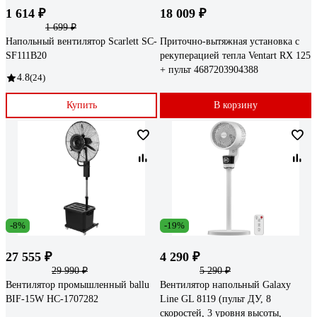
1 614 ₽
18 009 ₽
1 699 ₽
Напольный вентилятор Scarlett SC-
Приточно-вытяжная установка с
SF111B20
рекуперацией тепла Ventart RX 125
+ пульт 4687203904388
4.8
(24)
Купить
В корзину
-8%
-19%
27 555 ₽
4 290 ₽
29 990 ₽
5 290 ₽
Вентилятор промышленный ballu
Вентилятор напольный Galaxy
BIF-15W НС-1707282
Line GL 8119 (пульт ДУ, 8
скоростей, 3 уровня высоты,