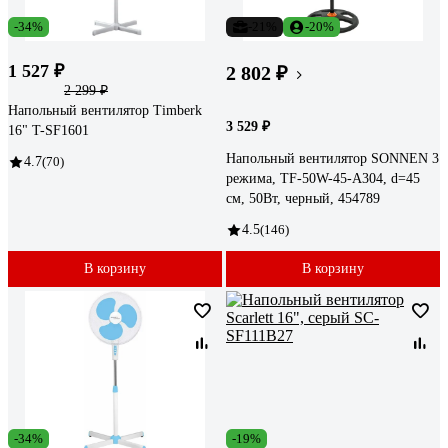
-34%
-21%
-20%
1 527 ₽
2 802 ₽
2 299 ₽
Напольный вентилятор Timberk
3 529 ₽
16" T-SF1601
Напольный вентилятор SONNEN 3
4.7
(70)
режима, TF-50W-45-А304, d=45
см, 50Вт, черный, 454789
4.5
(146)
В корзину
В корзину
-34%
-19%