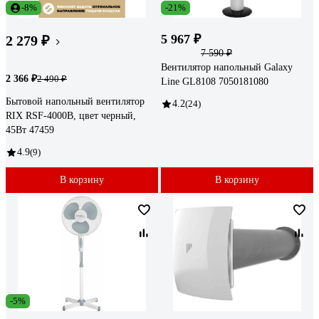
-8%
-21%
5 967 ₽
2 279 ₽
7 590 ₽
Вентилятор напольный Galaxy
2 366 ₽
2 490 ₽
Line GL8108 7050181080
Бытовой напольный вентилятор
4.2
(24)
RIX RSF-4000B, цвет черный,
45Вт 47459
4.9
(9)
В корзину
В корзину
-5%