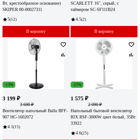
Вт, крестообразное основание)
SCARLETT 16", серый, с
SKIPER 00-00027311
таймером SC-SF111B24
5
(12)
4.5
(2)
В корзину
В корзину
-13%
-25%
3 199 ₽
1 575 ₽
3 690 ₽
2 090 ₽
Вентилятор напольный Ballu BFF-
Напольный бытовой вентилятор
907 НС-1602072
RIX RSF-3000W цвет белый, 35Вт
33922
4.1
(15)
4.6
(25)