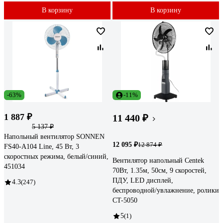
В корзину
В корзину
-63%
-11%
1 887 ₽
11 440 ₽
5 137 ₽
Напольный вентилятор SONNEN
12 095 ₽
12 874 ₽
FS40-A104 Line, 45 Вт, 3
скоростных режима, белый/синий,
Вентилятор напольный Centek
451034
70Вт, 1.35м, 50см, 9 скоростей,
ПДУ, LED дисплей,
4.3
(247)
беспроводной/увлажнение, ролики
CT-5050
5
(1)