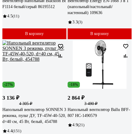
Вентилятор напольный Blackton Bt
Вентилятор Energy EN-1668 3 в 1
F1114 белый/серый 86195512
(напольный/настольный/
настенный) 109636
4.5
(11)
3.3
(3)
В корзину
В корзину
-27%
-18%
3 136 ₽
2 864 ₽
4 305 ₽
3 490 ₽
Напольный вентилятор SONNEN 3
Напольный вентилятор Ballu BFF-
режима, пульт ДУ, TF-45W-40-520,
807 НС-1490579
d=40 см, 45 Вт, белый, 454788
4.9
(21)
4.4
(151)