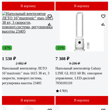
В корзину
В корзину
-47%
-21%
1 530 ₽
7 308 ₽
2 882 ₽
9 290 ₽
Напольный вентилятор ЛЕТО
Напольный вентилятор Galaxy
16"maxtronic" maх-1615 38 вт, 3
LINE GL 8111 60 Вт, сенсорное
скорости, поворот.система,
управление, LED-дисплей
регулировка высоты 23405
7050181110
4.9
(9)
В корзину
В корзину