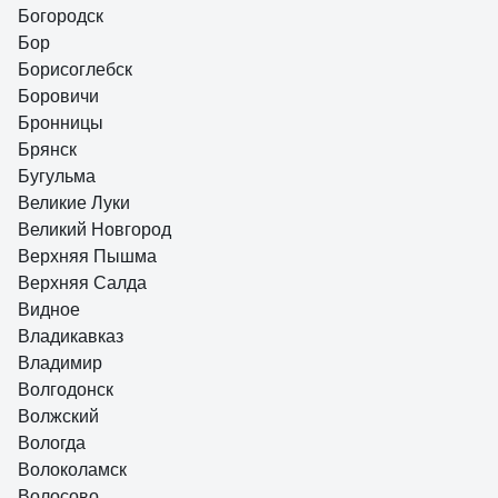
Богородск
Бор
Борисоглебск
Боровичи
Бронницы
Брянск
Бугульма
Великие Луки
Великий Новгород
Верхняя Пышма
Верхняя Салда
Видное
Владикавказ
Владимир
Волгодонск
Волжский
Вологда
Волоколамск
Волосово