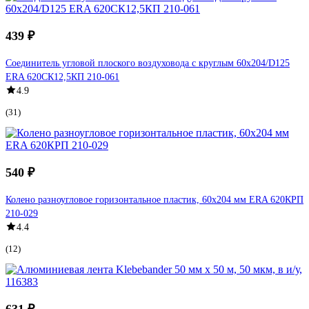
439 ₽
Соединитель угловой плоского воздуховода с круглым 60х204/D125
ERA 620СК12,5КП 210-061
4.9
(31)
540 ₽
Колено разноугловое горизонтальное пластик, 60х204 мм ERA 620КРП
210-029
4.4
(12)
631 ₽