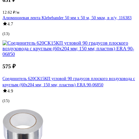
12.62 ₽/м
Алюминиевая лента Klebebander 50 мм х 50 м, 50 мкм, в и/у, 116383
4.7
(13)
575 ₽
Соединитель 620СК15КП угловой 90 градусов плоского воздуховода с
круглым (60x204 мм; 150 мм; пластик) ERA 90-06850
4.9
(15)