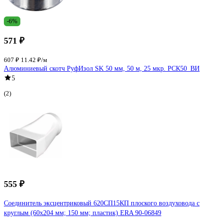
-6%
571 ₽
607 ₽
11.42 ₽/м
Алюминиевый скотч РуфИзол SK 50 мм, 50 м, 25 мкр. РСК50_ВИ
5
(2)
555 ₽
Соединитель эксцентриковый 620СП15КП плоского воздуховода с
круглым (60x204 мм; 150 мм; пластик) ERA 90-06849