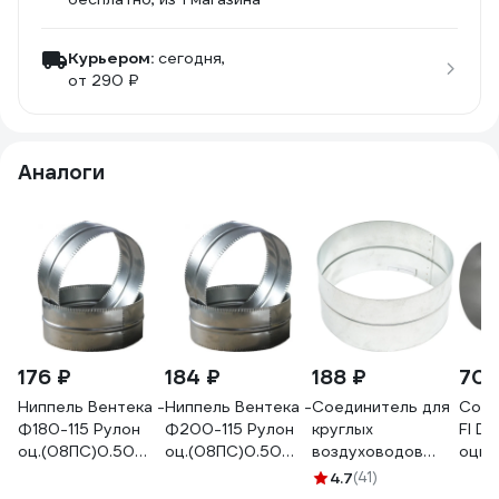
Курьером:
сегодня,
от 290 ₽
Аналоги
176 ₽
184 ₽
188 ₽
708
Ниппель Вентека -
Ниппель Вентека -
Соединитель для
Соед
Ф180-115 Рулон
Ф200-115 Рулон
круглых
FI D
оц.(08ПС)0.50
оц.(08ПС)0.50
воздуховодов
оцин
39-
39-
200 мм,
FI20
4.7
(41)
7990000002278
7990000002285
оцинкованная