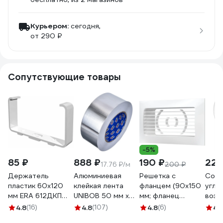
Курьером:
сегодня,
от 290 ₽
Сопутствующие товары
-5%
85 ₽
888 ₽
190 ₽
220
17.76 ₽/м
200 ₽
Держатель
Алюминиевая
Решетка с
Соед
пластик 60х120
клейкая лента
фланцем (90х150
угло
мм ERA 612ДКП
UNIBOB 50 мм х
мм; фланец
возд
210-004
50 м 211750
60х120 мм) ERA
круг
4.8
(16)
4.8
(107)
4.8
(6)
4.
612РСФ 233-085
60х1