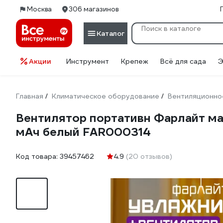
Москва
306 магазинов
Каталог
Акции
Инструмент
Крепеж
Всё для сада
Э
Главная
Климатическое оборудование
Вентиляционно
/
/
Вентилятор портативн Фарлайт ма
мАч белый FAR000314
Код товара:
39457462
4.9
(20 отзывов)