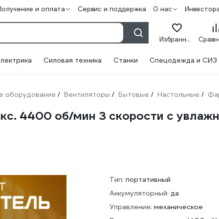
Получение и оплата
Сервис и поддержка
О нас
Инвестор
Избранное
лектрика
Силовая техника
Станки
Спецодежда и СИЗ
е оборудование
Вентиляторы
Бытовые
Настольные
Фа
/
/
/
/
кс. 4400 об/мин 3 скорости с увлаж
Тип:
портативный
Аккумуляторный:
да
Управление:
механическое