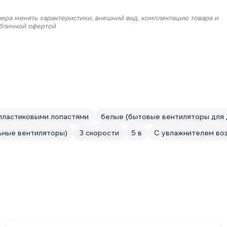
лера менять характеристики, внешний вид, комплектацию товара и
убличной офертой
пластиковыми лопастями
белые (бытовые вентиляторы для 
ьные вентиляторы)
3 скорости
5 в
С увлажнителем во