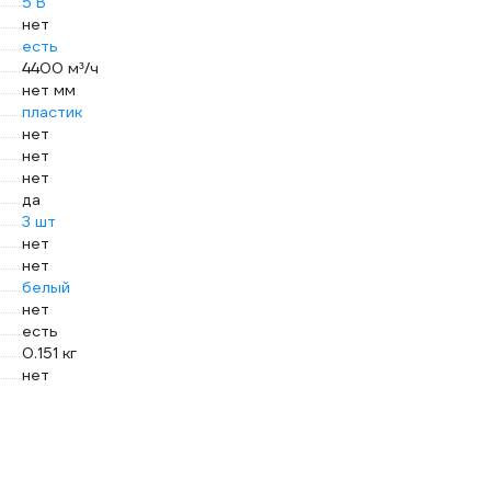
5 В
нет
есть
4400 м³/ч
нет мм
пластик
нет
нет
нет
да
3 шт
нет
нет
белый
нет
есть
0.151 кг
нет