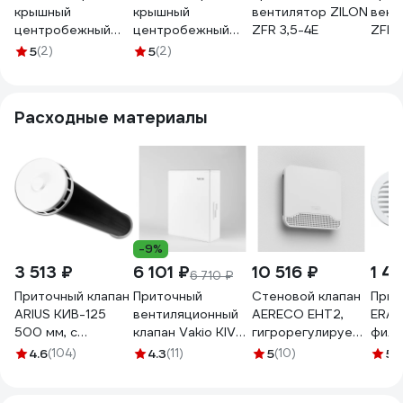
крышный
крышный
вентилятор ZILON
вент
центробежный
центробежный
ZFR 3,5-4E
ZFR 
ERA PRO ERF 225
ERA PRO ERF 250
5
(2)
5
(2)
Расходные материалы
-9%
3 513 ₽
6 101 ₽
10 516 ₽
1 4
6 710 ₽
Приточный клапан
Приточный
Стеновой клапан
Прит
ARIUS КИВ-125
вентиляционный
AERECO EHT2,
ERA 1
500 мм, с
клапан Vakio KIV
гигрорегулируемый,
филь
теплошумоизоляцией
Comfort белый
цвет белый
ркн 
4.6
(104)
4.3
(11)
5
(10)
5
(
и круглой
(RAL 9016) 21815
ЕТН1853
наружной