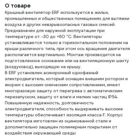
металлической
О товаре
решеткой
24002КИВ
Крышный вентилятор ERF используется в жилых,
промышленных и общественных помещениях для вытяжки
воздуха и других невзрывоопасных газовых смесей.
Предназначен для наружной эксплуатации при
температуре от -30 до +60 °C. Вентиляторы
устанавливаются только в горизонтальном положении на
крыши различного типа, при этом ось вращения двигателя
располагается вертикально. Монтаж производится на
подготовленное основание или на вентиляционную шахту
(воздуховод), выходящую на крышу.
В ERF установлен асинхронный однофазный
электродвигатель, который оснащен внешним ротором и
якорем с высоким омическим сопротивлением, имеет
многоразовую защиту от перегрева с автоматическим
перезапуском, защиту от влаги и мелких частиц IP54.
Повышенную надежность, долговечность
электродвигателя, способность выдерживать высокие
температуры обеспечивает изоляция класса F. Корпус
вентилятора изготовлен из оцинкованной стали и
дополнительно защищен полимерным покрытием от
воздействия окружающей среды