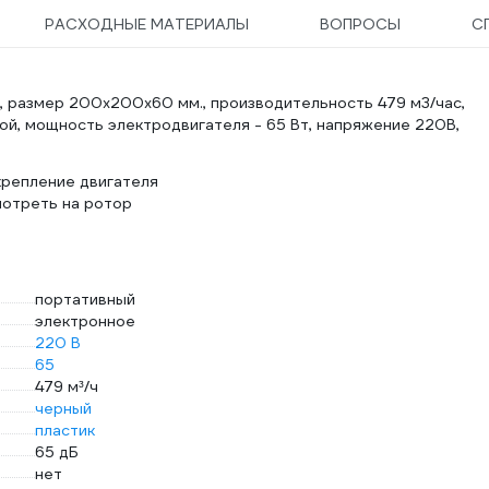
РАСХОДНЫЕ МАТЕРИАЛЫ
ВОПРОСЫ
С
 размер 200х200х60 мм., производительность 479 м3/час,
вой, мощность электродвигателя - 65 Вт, напряжение 220В,
крепление двигателя
мотреть на ротор
портативный
электронное
220 В
65
479 м³/ч
черный
пластик
65 дБ
нет