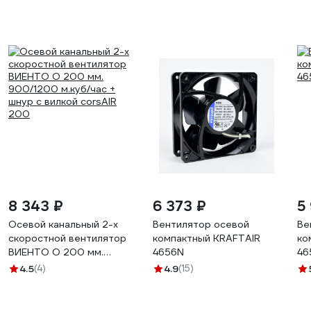
8 343 ₽
6 373 ₽
5
Осевой канальный 2-х
Вентилятор осевой
Ве
скоростной вентилятор
компактный KRAFTAIR
ко
ВИЕНТО O 200 мм.
4656N
46
900/1200 м.куб/час +
4.5
(4)
4.9
(15)
шнур с вилкой corsAIR
200