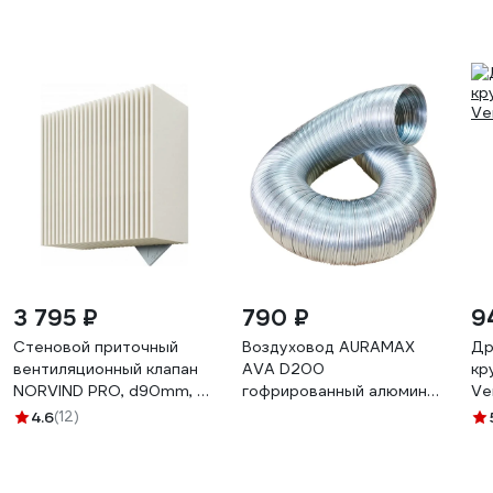
3 795 ₽
790 ₽
9
Стеновой приточный
Воздуховод AURAMAX
Др
вентиляционный клапан
AVA D200
кр
NORVIND PRO, d90mm, 32
гофрированный алюминий
Ve
м3/ч NV4PRO1
A20VA
4.6
(12)