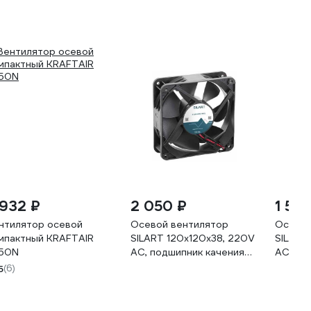
 932 ₽
2 050 ₽
1 50
нтилятор осевой
Осевой вентилятор
Осевой
мпактный KRAFTAIR
SILART 120x120x38, 220V
SILART
50N
AC, подшипник качения
AC, по
G1238-A22E-7PBSL
G1238
5
(6)