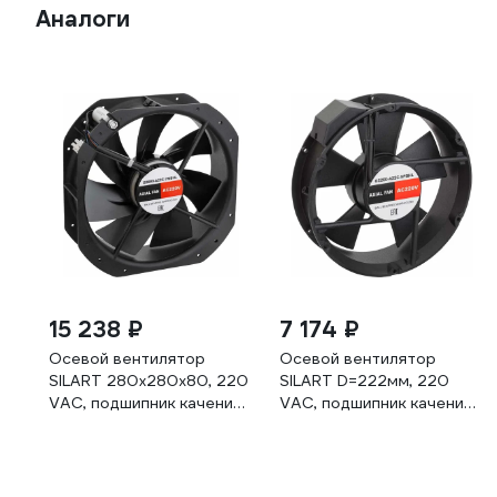
Аналоги
15 238 ₽
7 174 ₽
Осевой вентилятор
Осевой вентилятор
SILART 280x280x80, 220
SILART D=222мм, 220
VAC, подшипник качения
VAC, подшипник качения
G2880-A22C-7MBHL
G2260-A22C-5PBHL