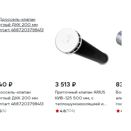
40 ₽
3 513 ₽
830 
оссель-клапан
Приточный клапан ARIUS
Воздух
углый ДКК 200 мм
КИВ-125 500 мм, с
алюми
ntart 4687203798413
теплошумоизоляцией и
гофрир
круглой наружной
до 3 м
5
(4)
4.6
(104)
4.3
(2
металлической решеткой
010
24002КИВ