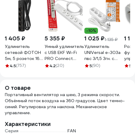
-10%
1 405 ₽
5 355 ₽
1 025 ₽
1 15
1 135 ₽
Удлинитель
Умный удлинитель
Удлинитель
Розе
сетевой ФОТОН
c USB EKF Wi-Fi
UNIVersal е-303а
функ
5м, 5 розеток 16А
PRO Connect
пвс 3/1,5 3гн. с
упра
с выключателем, с
RCE-2-WF
заземлением,
осве
4.5
(757)
4.2
(20)
5
(90)
5
(1
заземлением,
длина 5м
обор
черный 22731
(еврослот) 1723
tm50
ради
О товаре
белы
Портативный вентилятор на шею, 3 режима скорости.
Объёмный поток воздуха на 360 градусов. Цвет темно-
синий. Регулировка угла наклона. Механическое
управление.
Характеристики
Серия
FAN