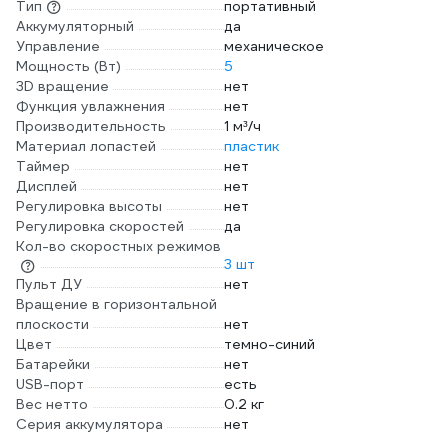
Тип
портативный
Аккумуляторный
да
Управление
механическое
Мощность (Вт)
5
3D вращение
нет
Функция увлажнения
нет
Производительность
1 м³/ч
Материал лопастей
пластик
Таймер
нет
Дисплей
нет
Регулировка высоты
нет
Регулировка скоростей
да
Кол-во скоростных режимов
3 шт
Пульт ДУ
нет
Вращение в горизонтальной
плоскости
нет
Цвет
темно-синий
Батарейки
нет
USB-порт
есть
Вес нетто
0.2 кг
Серия аккумулятора
нет