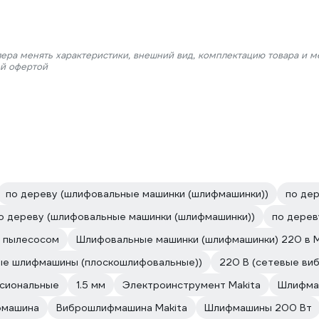
лера менять характеристики, внешний вид, комплектацию товара и м
ой офертой
по дереву (шлифовальные машинки (шлифмашинки))
по де
о дереву (шлифовальные машинки (шлифмашинки))
по дерев
 пылесосом
Шлифовальные машинки (шлифмашинки) 220 в M
ые шлифмашины (плоскошлифовальные))
220 В (сетевые в
сиональные
1.5 мм
Электроинструмент Makita
Шлифма
фмашина
Виброшлифмашина Makita
Шлифмашины 200 Вт