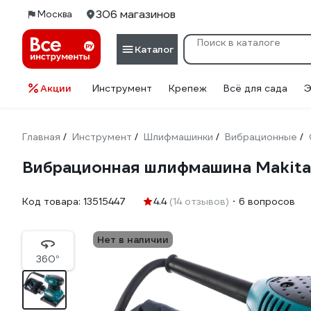
306 магазинов
Москва
Каталог
Акции
Инструмент
Крепеж
Всё для сада
Э
Главная
Инструмент
Шлифмашинки
Вибрационные
/
/
/
/
Вибрационная шлифмашина Makita
Код товара:
13515447
4.4
(14 отзывов)
6 вопросов
Нет в наличии
360°