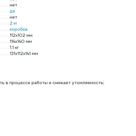
нет
да
нет
2 м
коробка
112х102 мм
114х140 мм
1.1 кг
131x112x141 мм
ть в процессе работы и снижает утомляемость;