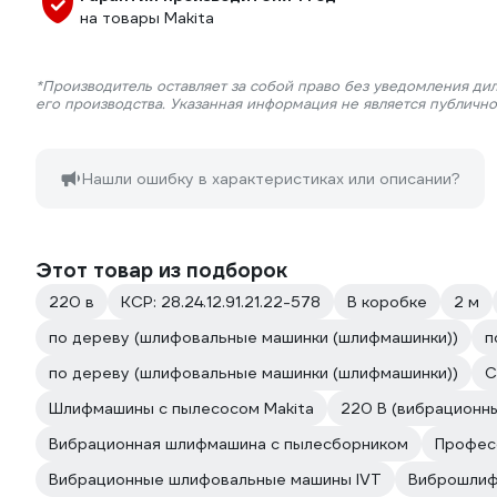
на товары Makita
*Производитель оставляет за собой право без уведомления ди
его производства. Указанная информация не является публичн
Нашли ошибку в характеристиках или описании?
Этот товар из подборок
220 в
КСР: 28.24.12.91.21.22-578
В коробке
2 м
по дереву (шлифовальные машинки (шлифмашинки))
п
по дереву (шлифовальные машинки (шлифмашинки))
С
Шлифмашины с пылесосом Makita
220 В (вибрационн
Вибрационная шлифмашина с пылесборником
Профес
Вибрационные шлифовальные машины IVT
Виброшли