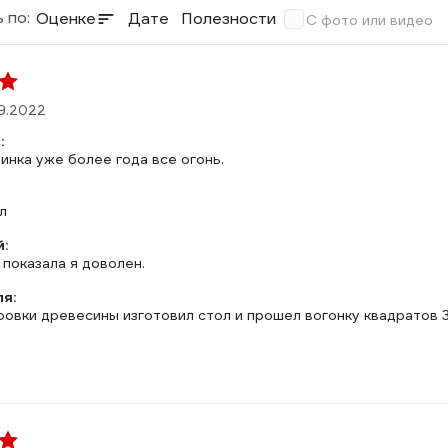
 по:
Оценке
Дате
Полезности
С фото или видео
09.2022
:
инка уже более года все огонь.
л
:
показала я доволен.
ля:
фовки древесины изготовил стол и прошел вогонку квадратов 