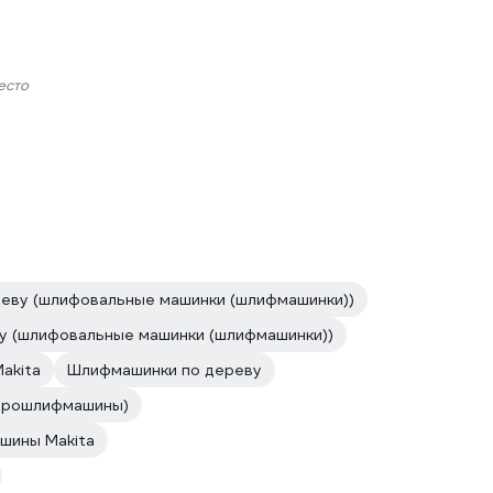
есто
реву (шлифовальные машинки (шлифмашинки))
у (шлифовальные машинки (шлифмашинки))
akita
Шлифмашинки по дереву
иброшлифмашины)
шины Makita