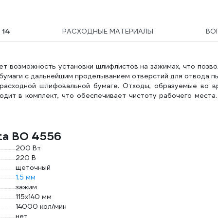
Ы
14
РАСХОДНЫЕ МАТЕРИАЛЫ
ВО
т возможность установки шлифлистов на зажимах, что позво
 бумаги с дальнейшим проделыванием отверстий для отвода п
 расходной шлифовальной бумаге. Отходы, образуемые во в
одит в комплект, что обеспечивает чистоту рабочего места
ta BO 4556
200 Вт
220 В
щеточный
1.5 мм
зажим
115х140 мм
14000 кол/мин
нет