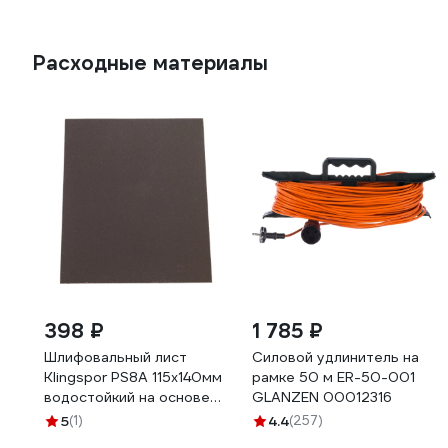
Расходные материалы
398 ₽
1 785 ₽
Шлифовальный лист
Силовой удлинитель на
Klingspor PS8A 115x140мм
рамке 50 м ER-50-001
водостойкий на основе
GLANZEN 00012316
из латексной бумаги,
5
(1)
4.4
(257)
Р1200 (100 штук)