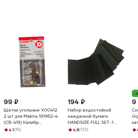
-
99 ₽
194 ₽
9
Щётки угольные У00412
Набор водостойкой
Си
2 шт для Makita 191962-4
наждачной бумаги
Gi
(CB-419) Калибр
HANDSIZE FULL SET-1
ка
00000075109
140x115 мм ABRAFORM
8
4.1
(16)
4.8
(133)
AF-HS-SET-1