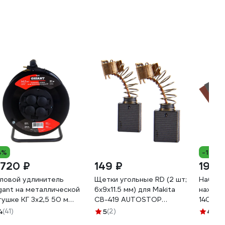
4%
-18%
 720 ₽
149 ₽
194 
ловой удлинитель
Щетки угольные RD (2 шт;
Набор 
gant на металлической
6х9х11.5 мм) для Makita
наждач
тушке КГ 3x2,5 50 м
CB-419 AUTOSTOP
140x11
0080
HAMMER 54797
1022111
4
(41)
5
(2)
4.9
(1