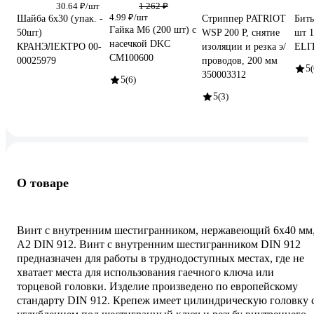
30.64 ₽/шт
1 262 ₽
4.99 ₽/шт
Шайба 6x30 (упак. -
Стриппер PATRIOT
Биты
Гайка М6 (200 шт) с
50шт)
WSP 200 P, снятие
шт 1
насечкой DKC
КРАНЭЛЕКТРО 00-
изоляции и резка э/
ELI
CM100600
00025979
проводов, 200 мм
5
(
350003312
5
(6)
5
(3)
О товаре
Винт с внутренним шестигранником, нержавеющий 6х40 мм
А2 DIN 912. Винт с внутренним шестигранником DIN 912
предназначен для работы в труднодоступных местах, где не
хватает места для использования гаечного ключа или
торцевой головки. Изделие произведено по европейскому
стандарту DIN 912. Крепеж имеет цилиндрическую головку 