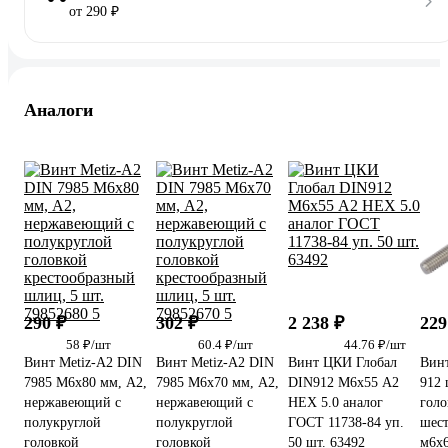
от 290 ₽
Аналоги
290 ₽
302 ₽
2 238 ₽
229
58 ₽/шт
60.4 ₽/шт
44.76 ₽/шт
Винт Metiz-A2 DIN
Винт Metiz-A2 DIN
Винт ЦКИ Глобал
Винт
7985 M6x80 мм, А2,
7985 M6x70 мм, А2,
DIN912 М6х55 A2
912 
нержавеющий с
нержавеющий с
HEX 5.0 аналог
голо
полукруглой
полукруглой
ГОСТ 11738-84 уп.
шест
головкой
головкой
50 шт. 63492
м6x