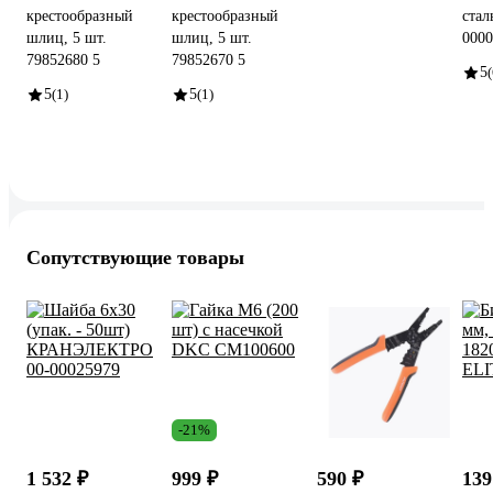
крестообразный
крестообразный
стал
шлиц, 5 шт.
шлиц, 5 шт.
0000
79852680 5
79852670 5
5
(
5
(1)
5
(1)
Сопутствующие товары
-21%
1 532 ₽
999 ₽
590 ₽
139