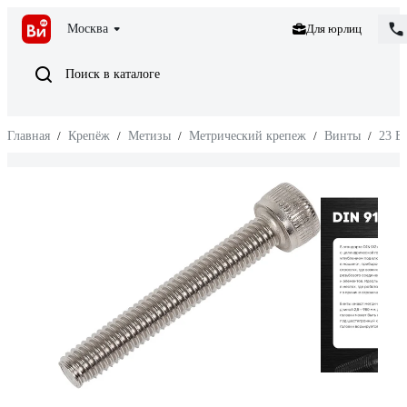
Москва
Для юрлиц
Поиск в каталоге
Главная
/
Крепёж
/
Метизы
/
Метрический крепеж
/
Винты
/
23 