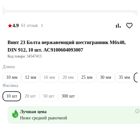
4.9
61 отзыв
Винт 23 Болта нержавеющий шестигранник М6x40,
DIN 912, 10 шт. АС9100604093007
Код товара: 34547413
Длина
10 мм
12 мм
16 мм
20 мм
25 мм
30 мм
35 мм
4
Фасовка
10 шт
20 шт
50 шт
300 шт
Лучшая цена
Ниже средней рыночной