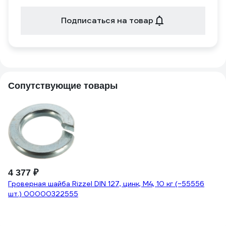
Подписаться на товар
Сопутствующие товары
2
Кл
(3
4 377 ₽
Гроверная шайба Rizzel DIN 127, цинк, М4, 10 кг (~55556
шт.) 00000322555