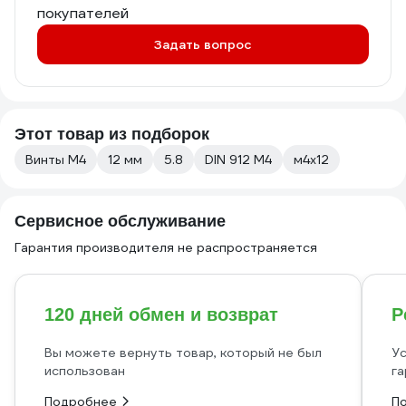
покупателей
Задать вопрос
Этот товар из подборок
Винты М4
12 мм
5.8
DIN 912 М4
м4х12
Сервисное обслуживание
Гарантия производителя не распространяется
120 дней обмен и возврат
Р
Вы можете вернуть товар, который не был
Ус
использован
га
Подробнее
П