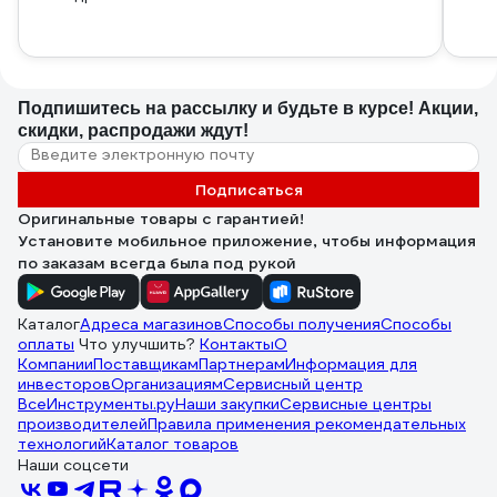
Подпишитесь
на рассылку
и будьте в курсе! Акции,
скидки, распродажи ждут!
Подписаться
Оригинальные товары с гарантией!
Установите мобильное приложение, чтобы информация
по заказам всегда была под рукой
Каталог
Адреса магазинов
Способы получения
Способы
оплаты
Что улучшить?
Контакты
О
Компании
Поставщикам
Партнерам
Информация для
инвесторов
Организациям
Сервисный центр
ВсеИнструменты.ру
Наши закупки
Сервисные центры
производителей
Правила применения рекомендательных
технологий
Каталог товаров
Наши соцсети