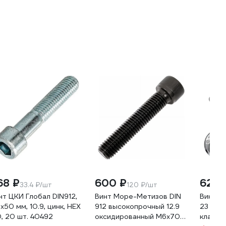
68 ₽
600 ₽
620 
33.4 ₽/шт
120 ₽/шт
нт ЦКИ Глобал DIN912,
Винт Море-Метизов DIN
Винт п
x50 мм, 10.9, цинк, HEX
912 высокопрочный 12.9
23 Бол
0, 20 шт. 40492
оксидированный M6х70
класс 