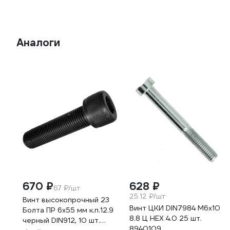
Аналоги
670 ₽
628 ₽
67 ₽/шт
25.12 ₽/шт
Винт высокопрочный 23
Винт ЦКИ DIN7984 М6x10
Болта ПР 6x55 мм к.п.12.9
8.8 Ц HEX 4.0 25 шт.
черный DIN912, 10 шт.
8940109