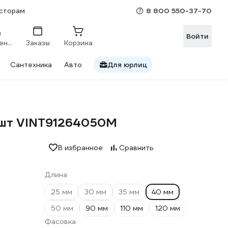
8 800 550-37-70
сторам
Войти
Сравнение
Заказы
Корзина
Сантехника
Авто
Для юрлиц
0 шт VINT91264050M
В избранное
Сравнить
Длина
25 мм
30 мм
35 мм
40 мм
50 мм
90 мм
110 мм
120 мм
Фасовка