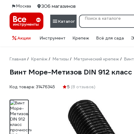
306 магазинов
Москва
Каталог
Акции
Инструмент
Крепеж
Всё для сада
Э
Главная
Крепёж
Метизы
Метрический крепеж
Вин
/
/
/
/
Винт Море-Метизов DIN 912 класс
Код товара:
31476345
5
(8 отзывов)