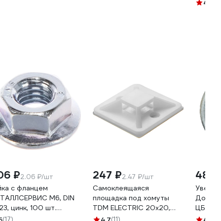
мм,5 шт VINT9126705M
DIN912,
4.7
(3
А0D00
06 ₽
247 ₽
48 ₽
2.06 ₽/шт
2.47 ₽/шт
йка с фланцем
Самоклеящаяся
Увелич
ТАЛЛСЕРВИС М6, DIN
площадка под хомуты
Доброга
23, цинк, 100 шт.
TDM ELECTRIC 20х20,
ЦБ-00
39720
100 шт. SQ0516-0001
5
(17)
4.7
(11)
4.7
(3