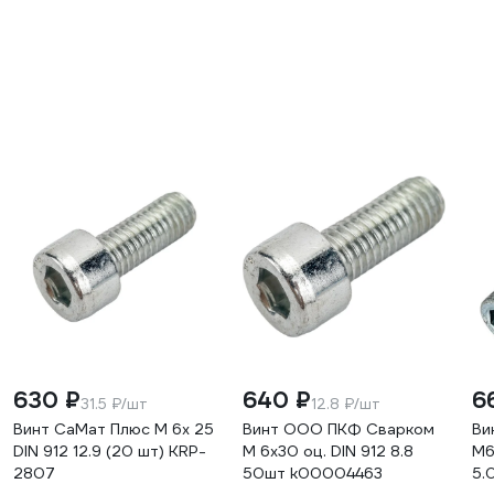
630 ₽
640 ₽
6
31.5 ₽/шт
12.8 ₽/шт
Винт СаМат Плюс М 6х 25
Винт ООО ПКФ Сварком
Ви
DIN 912 12.9 (20 шт) KRP-
М 6x30 оц. DIN 912 8.8
М6
2807
50шт k00004463
5.