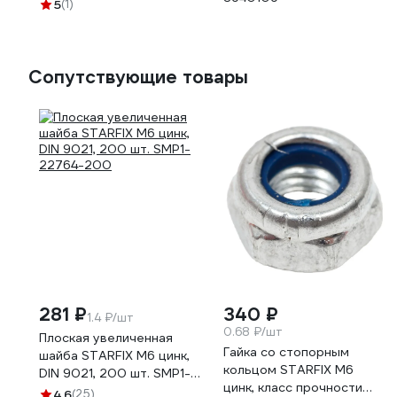
П0000019296ПРф10
5
(1)
Сопутствующие товары
281 ₽
340 ₽
1.4 ₽/шт
0.68 ₽/шт
Плоская увеличенная
Гайка со стопорным
шайба STARFIX М6 цинк,
кольцом STARFIX М6
DIN 9021, 200 шт. SMP1-
цинк, класс прочности
22764-200
4.6
(25)