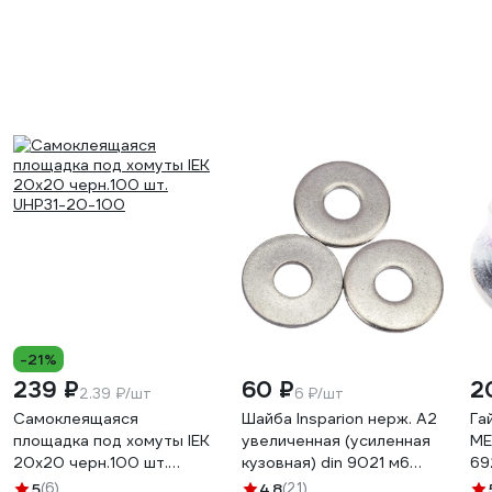
-21%
239 ₽
60 ₽
2
2.39 ₽/шт
6 ₽/шт
Самоклеящаяся
Шайба Insparion нерж. A2
Га
площадка под хомуты IEK
увеличенная (усиленная
МЕ
20x20 черн.100 шт.
кузовная) din 9021 м6
69
UHP31-20-100
10шт ЕВ-00000056
12
5
(6)
4.8
(21)