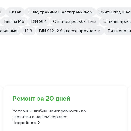
Т
Китай
С внутренним шестигранником
Винты под шес
Винты М6
DIN 912
С шагом резьбы 1 мм
С цилиндрич
ованные
12.9
DIN 912 12.9 класса прочности
Тип неполн
Ремонт за 20 дней
Устраним любую неисправность по
гарантии в нашем сервисе
Подробнее