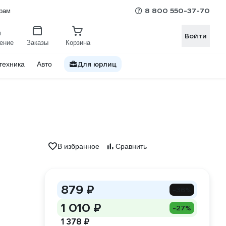
8 800 550-37-70
рам
Войти
ение
Заказы
Корзина
Для юрлиц
техника
Авто
В избранное
Сравнить
879 ₽
-36%
1 010 ₽
-27%
1 378 ₽