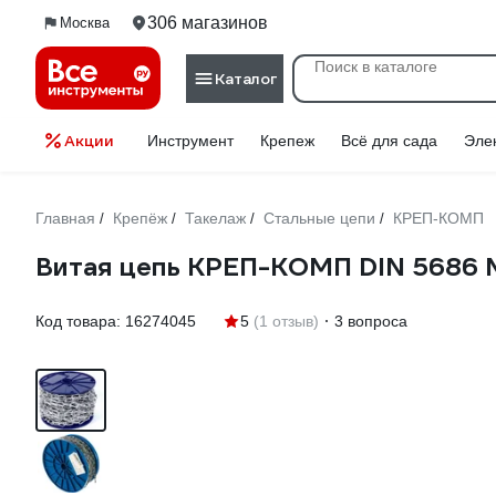
306 магазинов
Москва
Каталог
Акции
Инструмент
Крепеж
Всё для сада
Эле
Главная
Крепёж
Такелаж
Стальные цепи
КРЕП-КОМП
/
/
/
/
Витая цепь КРЕП-КОМП DIN 5686 М
Код товара:
16274045
5
(1 отзыв)
3 вопроса