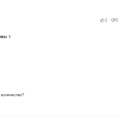
1
0
ывы
 количество?