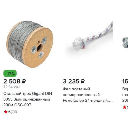
-17%
2 508 ₽
3 235 ₽
1
12.54 ₽/м
Фал плетеный
Ве
Стальной трос Gigant DIN
полипропиленовый
от
3055 3мм оцинкованный
РемоКолор 24-прядный,
20
200м GSC-007
700кгс, сердечник
5
(28)
полипропилен, д.10мм,
бухта100м 51-2-010