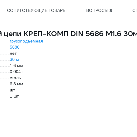
3
СОПУТСТВУЮЩИЕ ТОВАРЫ
ВОПРОСЫ
С
й цепи КРЕП-КОМП DIN 5686 М1.6 30
грузоподъемная
5686
нет
30 м
1.6 мм
0.004 т
сталь
6.3 мм
шт.
1 шт