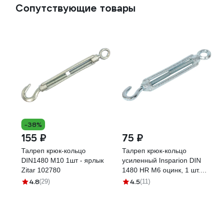
Сопутствующие товары
-38%
155 ₽
75 ₽
Талреп крюк-кольцо
Талреп крюк-кольцо
DIN1480 М10 1шт - ярлык
усиленный Insparion DIN
Zitar 102780
1480 HR М6 оцинк, 1 шт.
С1-00002034
4.8
4.5
(29)
(11)