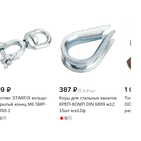
69 ₽
387 ₽
1 04
25.8 ₽/шт
ртлюг STARFIX кольцо-
Коуш для стальных канатов
Точка к
крытый конец М6 SMP-
КРЕП-КОМП DIN 6899 м12
ООО ПК
850-1
15шт кск12ф
разрывн
(FC07) 
5
5
(9)
(5)