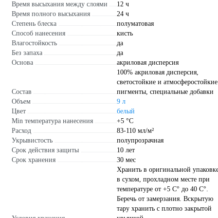
Время высыхания между слоями
12 ч
Время полного высыхания
24 ч
Степень блеска
полуматовая
Способ нанесения
кисть
Влагостойкость
да
Без запаха
да
Основа
акриловая дисперсия
100% акриловая дисперсия,
светостойкие и атмосферостойкие
Состав
пигменты, специальные добавки
Объем
9 л
Цвет
белый
Min температура нанесения
+5 °С
Расход
83-110 мл/м²
Укрывистость
полупрозрачная
Срок действия защиты
10 лет
Срок хранения
30 мес
Хранить в оригинальной упаковк
в сухом, прохладном месте при
температуре от +5 С° до 40 С°.
Беречь от замерзания. Вскрытую
тару хранить с плотно закрытой