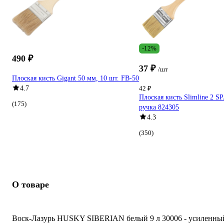
-12%
490 ₽
37 ₽
/шт
Плоская кисть Gigant 50 мм, 10 шт. FB-50
4.7
42 ₽
Плоская кисть Slimline 2 S
(175)
ручка 824305
4.3
(350)
О товаре
Воск-Лазурь HUSKY SIBERIAN белый 9 л 30006 - усиленны