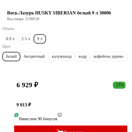
Воск-Лазурь HUSKY SIBERIAN белый 9 л 30006
Код товара: 21308128
Объем
0.9 л
2.5 л
9 л
Цвет
белый
бесцветный
калужница
кедр
кофейное дерево
6 929 ₽
-23%
9 013 ₽
Начислим 90 бонусов