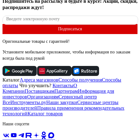
Подпишитесь
на рассылку
и будьте в курсе! Акции, скидки,
распродажи ждут!
Подписаться
Оригинальные товары с гарантией!
Установите мобильное приложение, чтобы информация по заказам
всегда была под рукой
Каталог
Адреса магазинов
Способы получения
Способы
оплаты
Что улучшить?
Контакты
О
Компании
Поставщикам
Партнерам
Информация для
инвесторов
Организациям
Сервисный центр
ВсеИнструменты.ру
Наши закупки
Сервисные центры
производителей
Правила применения рекомендательных
технологий
Каталог товаров
Наши соцсети