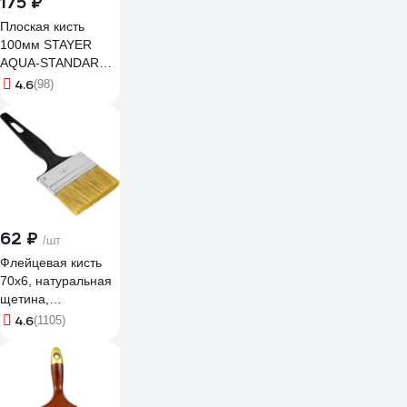
175 ₽
Плоская кисть
100мм STAYER
AQUA-STANDARD
01032-100
4.6
(98)
62 ₽
/шт
Флейцевая кисть
70х6, натуральная
щетина,
пластиковая ручка
4.6
(1105)
СИБРТЕХ Стандарт
82506