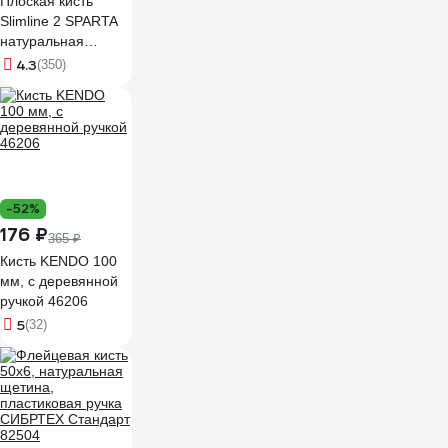
Плоская кисть
Slimline 2 SPARTA
натуральная
щетина,
4.3
(350)
деревянная ручка
824305
-52%
176 ₽
365 ₽
Кисть KENDO 100
мм, с деревянной
ручкой 46206
5
(32)