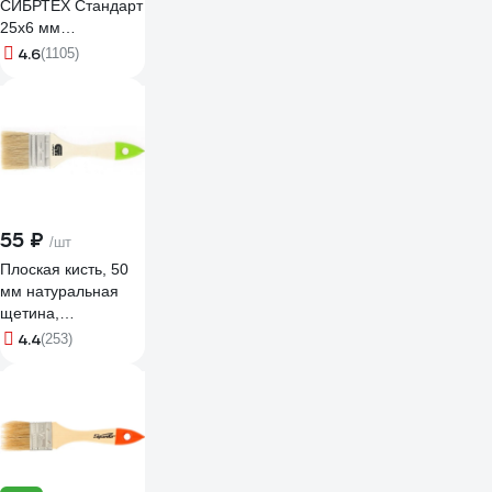
СИБРТЕХ Стандарт
25х6 мм
натуральная
4.6
(1105)
щетина,
пластиковая ручка
82502
55 ₽
/шт
Плоская кисть, 50
мм натуральная
щетина,
деревянная ручка
4.4
(253)
СИБРТЕХ 82263