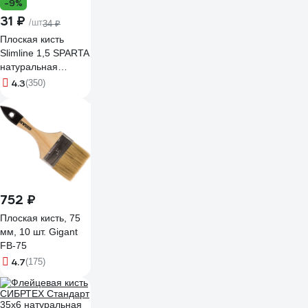
-9%
31 ₽
/шт
34 ₽
Плоская кисть
Slimline 1,5 SPARTA
натуральная
щетина,
4.3
(350)
деревянная ручка//
824255
752 ₽
Плоская кисть, 75
мм, 10 шт. Gigant
FB-75
4.7
(175)