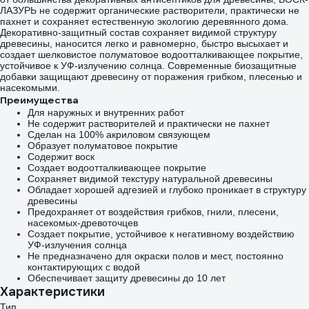
ЛАЗУРЬ не содержит органические растворители, практически не
пахнет и сохраняет естественную экологию деревянного дома.
Декора­тивно-защитный состав сохраняет видимой структуру
древесины, наносится легко и равномерно, быстро высыхает и
создает шелковистое полуматовое водоотталкивающее покрытие,
устойчивое к УФ-излучению солнца. Современные биозащитные
добавки защищают древесину от поражения грибком, плесенью и
насекомыми.
Преимущества
Для наружных и внутренних работ
Не содержит растворителей и практически не пахнет
Сделан на 100% акриловом связующем
Образует полуматовое покрытие
Содержит воск
Создает водоотталкивающее покрытие
Сохраняет видимой текстуру натуральной древесины
Обладает хорошей адгезией и глубоко проникает в структуру
древесины
Предохраняет от воздействия грибков, гнили, плесени,
насекомых-древоточцев
Создает покрытие, устойчивое к негативному воздействию
УФ-излучения солнца
Не предназначено для окраски полов и мест, постоянно
контактирующих с водой
Обеспечивает защиту древесины до 10 лет
Характеристики
Тип