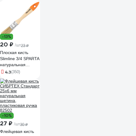
-13%
20 ₽
/шт
23 ₽
Плоская кисть
Slimline 3/4 SPARTA
натуральная
щетина,
4.3
(350)
деревянная ручка
824155
-10%
27 ₽
/шт
30 ₽
Флейцевая кисть