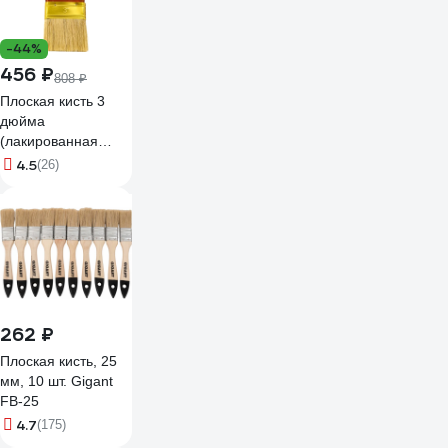
-44%
456 ₽
808 ₽
Плоская кисть 3
дюйма
(лакированная
деревянная ручка,
4.5
(26)
натуральная
щетина, для
масляных красок)
TOPEX Профи
19b630
262 ₽
Плоская кисть, 25
мм, 10 шт. Gigant
FB-25
4.7
(175)