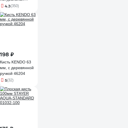
щетина,
4.3
(350)
деревянная ручка//
824455
198 ₽
Кисть KENDO 63
мм, с деревянной
ручкой 46204
5
(32)