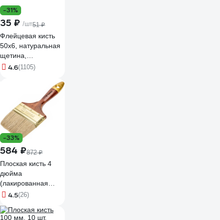
-31%
35 ₽
/шт
51 ₽
Флейцевая кисть
50х6, натуральная
щетина,
пластиковая ручка
4.6
(1105)
СИБРТЕХ Стандарт
82504
-33%
584 ₽
872 ₽
Плоская кисть 4
дюйма
(лакированная
деревянная ручка,
4.5
(26)
натуральная
щетина, для