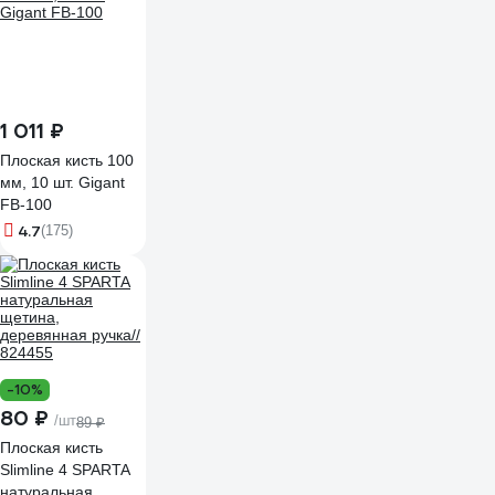
масляных красок)
TOPEX Профи
19b640
1 011 ₽
Плоская кисть 100
мм, 10 шт. Gigant
FB-100
4.7
(175)
-10%
80 ₽
/шт
89 ₽
Плоская кисть
Slimline 4 SPARTA
натуральная