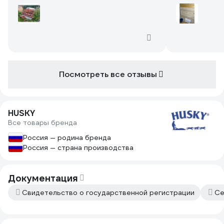
древесины естественной влажности
думает не ст
покрашена на 1 слой.
Качеством до
Посмотреть все отзывы
HUSKY
Все товары бренда
Россия — родина бренда
Россия — страна производства
Документация
Свидетельство о государственной регистрации
Се