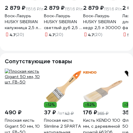
2 879 ₽
2 879 ₽
2 879 ₽
2 6
1151.6 ₽/л
1151.6 ₽/л
1151.6 ₽/л
Воск-Лазурь
Воск-Лазурь
Воск-Лазурь
Лазу
HUSKY SIBERIAN
HUSKY SIBERIAN
HUSKY SIBERIAN
для 
калужница 2,5 л
светлый дуб 2,5 л
кедр 2,5 л 30000
фаса
29998
29999
VANT
4.7
(20)
4.7
(20)
4.7
(20)
5
(
6632
Сопутствующие товары
-12%
-52%
-31
490 ₽
37 ₽
176 ₽
35 
/шт
42 ₽
365 ₽
Плоская кисть
Плоская кисть
Кисть KENDO 100
Флей
Gigant 50 мм, 10
Slimline 2 SPARTA
мм, с деревянной
50х6
шт. FB-50
натуральная
ручкой 46206
щети