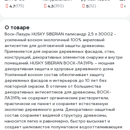
щетина,
плас
4.7
(175)
4.3
(350)
5
(32)
4.
деревянная ручка
СИБ
824305
Стан
О товаре
Воск-Лазурь HUSKY SIBERIAN палисандр 2,5 л 30002 -
усиленный воском ­экологичный 100% акриловый
антисептик для долговечной защиты древесины.
Применяется для окраски деревянных фасадов, стен,
конструкций, декоративных элементов снаружи и внутри
помещений. HUSKY SIBERIAN ВОСК-ЛАЗУРЬ – мощная
декоративная защита и здоровье деревянного дома.
Усиленный воском состав обеспечивает защиту
деревянных фасадов и интерьеров до 10 лет без
повторной окраски. В отличие от большинства
декоративных антисептиков для древесины, ВОСК-
ЛАЗУРЬ не содержит органические растворители,
практически не пахнет и сохраняет естественную
экологию деревянного дома. Декора­тивно-защитный
состав сохраняет видимой структуру древесины,
наносится легко и равномерно, быстро высыхает и
создает шелковистое полуматовое водоотталкивающее