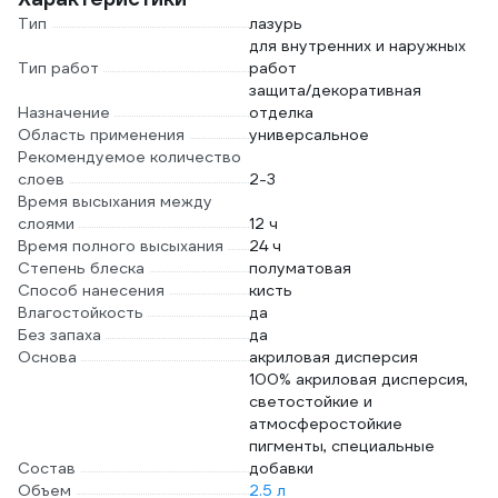
Тип
лазурь
для внутренних и наружных
Тип работ
работ
защита/декоративная
Назначение
отделка
Область применения
универсальное
Рекомендуемое количество
слоев
2-3
Время высыхания между
слоями
12 ч
Время полного высыхания
24 ч
Степень блеска
полуматовая
Способ нанесения
кисть
Влагостойкость
да
Без запаха
да
Основа
акриловая дисперсия
100% акриловая дисперсия,
светостойкие и
атмосферостойкие
пигменты, специальные
Состав
добавки
Объем
2.5 л