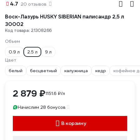
4.7
20 отзывов
Воск-Лазурь HUSKY SIBERIAN палисандр 2,5 л
30002
Код товара: 21308266
Объем
0.9 л
2.5 л
9 л
Цвет
белый
бесцветный
калужница
кедр
кофейное д
2 879 ₽
1151.6 ₽/л
Начислим 28 бонусов
В корзину