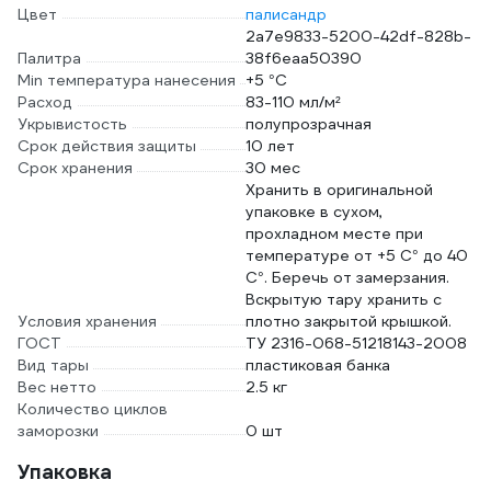
Цвет
палисандр
2a7e9833-5200-42df-828b-
Палитра
38f6eaa50390
Min температура нанесения
+5 °С
Расход
83-110 мл/м²
Укрывистость
полупрозрачная
Срок действия защиты
10 лет
Срок хранения
30 мес
Хранить в оригинальной
упаковке в сухом,
прохладном месте при
температуре от +5 С° до 40
С°. Беречь от замерзания.
Вскрытую тару хранить с
Условия хранения
плотно закрытой крышкой.
ГОСТ
ТУ 2316-068-51218143-2008
Вид тары
пластиковая банка
Вес нетто
2.5 кг
Количество циклов
заморозки
0 шт
Упаковка