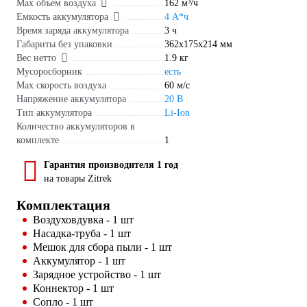
Max объем воздуха
162 м³/ч
Емкость аккумулятора
4 А*ч
Время заряда аккумулятора
3 ч
Габариты без упаковки
362х175х214 мм
Вес нетто
1.9 кг
Мусоросборник
есть
Max скорость воздуха
60 м/с
Напряжение аккумулятора
20 В
Тип аккумулятора
Li-Ion
Количество аккумуляторов в
комплекте
1
Гарантия производителя 1 год
на товары Zitrek
Комплектация
Воздуховдувка - 1 шт
Насадка-труба - 1 шт
Мешок для сбора пыли - 1 шт
Аккумулятор - 1 шт
Зарядное устройство - 1 шт
Коннектор - 1 шт
Сопло - 1 шт