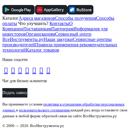
Каталог
Адреса магазинов
Способы получения
Способы
оплаты
Что улучшить?
Контакты
О
Компании
Поставщикам
Партнерам
Информация для
инвесторов
Организациям
Сервисный центр
ВсеИнструменты.ру
Наши закупки
Сервисные центры
производителей
Правила применения рекомендательных
технологий
Каталог товаров
Наши соцсети
Чат для бизнес-клиентов
Подать заявку
Вы принимаете условия
политики в отношении обработки персональных
данных
и
пользовательского соглашения
каждый раз, когда оставляете свои
данные в любой форме обратной связи на сайте ВсеИнструменты.ру
© 2006 — 2026. ВсеИнструменты.ру