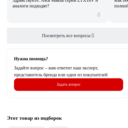
Здравствуйте. АКБ Makita серии LTX18V и
Как об
аналоги подходят?
полной
Посмотреть все вопросы
Нужна помощь?
Задайте вопрос – вам ответит наш эксперт,
представитель бренда или один из покупателей
Задать вопрос
Этот товар из подборок