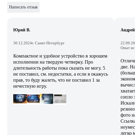
Написать отзыв
Юрий В.
Андрей
30.12.2024
г. Санкт-Петербург
22.09.2
Опыт ис
Компактное и удобное устройство в хорошем
Отличн
исполнении на твердую четверку. Про
две. Н
длительность работы пока сказать не могу. 5
(больш
не поставил, см. недостатки, а если я окажусь
эконом
прав, то буду жалеть, что не поставил 1 за
вычисл
нечестную игру.
хватае
сопло 
Искали
резино
фото н
Ссылка
неумес
легко 