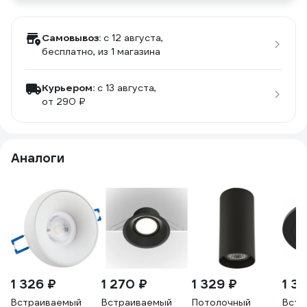
Самовывоз:
c 12 августа,
бесплатно
, из 1 магазина
Курьером:
c 13 августа,
от 290 ₽
Аналоги
1 326 ₽
1 270 ₽
1 329 ₽
1 3
Встраиваемый
Встраиваемый
Потолочный
Встр