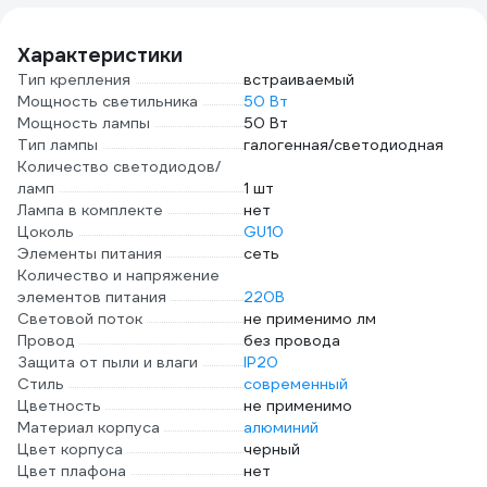
ATN0
Характеристики
Тип крепления
встраиваемый
Мощность светильника
50 Вт
Мощность лампы
50 Вт
Тип лампы
галогенная/светодиодная
Количество светодиодов/
ламп
1 шт
Лампа в комплекте
нет
Цоколь
GU10
Элементы питания
сеть
Количество и напряжение
элементов питания
220В
Световой поток
не применимо лм
Провод
без провода
Защита от пыли и влаги
IP20
Стиль
современный
Цветность
не применимо
Материал корпуса
алюминий
Цвет корпуса
черный
Цвет плафона
нет