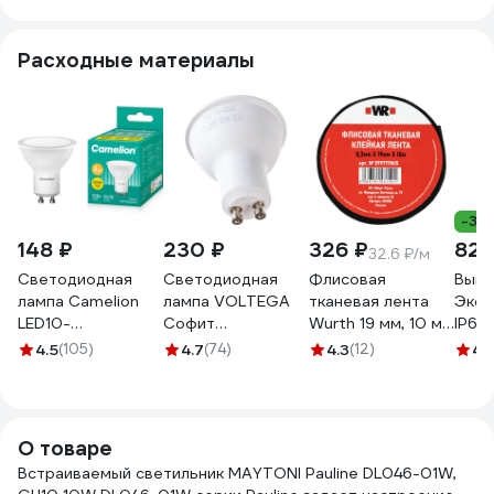
1WB
GU10-W
Расходные материалы
-31
148 ₽
230 ₽
326 ₽
827
32.6 ₽/м
Светодиодная
Светодиодная
Флисовая
Выкл
лампа Camelion
лампа VOLTEGA
тканевая лента
Эксп
LED10-
Софит
Wurth 19 мм, 10 м
IP65
GU10/830/GU10
линзованный GU10
5997719615090 1
ОУ, 
4.5
(105)
4.7
(74)
4.3
(12)
4.
10Вт 220В 13682
4000К 7W 7061
Б00
О товаре
Встраиваемый светильник MAYTONI Pauline DL046-01W,