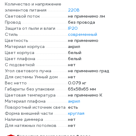
Количество и напряжение
элементов питания
220В
Световой поток
не применимо лм
Провод
без провода
Защита от пыли и влаги
IP20
Стиль
современный
Цветность
не применимо
Материал корпуса
акрил
Цвет корпуса
белый
Цвет плафона
белый
С подсветкой
нет
Угол светового пучка
не применимо град
Для системы Умный дом
нет
Вес нетто
0.079 кг
Габариты без упаковки
65х58х65 мм
Цветовая температура
не применимо К
Материал плафона
акрил
Поворотный источник света
есть
Форма внешней части
круглая
Наличие диммера
нет
Для натяжных потолков
нет