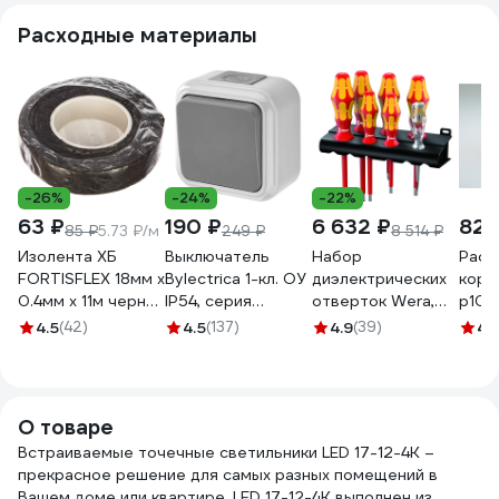
Расходные материалы
-26%
-24%
-22%
63 ₽
190 ₽
6 632 ₽
825
85 ₽
5.73 ₽/м
249 ₽
8 514 ₽
Изолента ХБ
Выключатель
Набор
Расп
FORTISFLEX 18мм х
Bylectrica 1-кл. ОУ
диэлектрических
коро
0.4мм х 11м черная
IP54, серия
отверток Wera,
р100
71242
ПРАЛЕСКА АКВА,
VDE, индикатор
цвет
4.5
(42)
4.5
(137)
4.9
(39)
4.
серый, А16-222 03
напряжения,
А16-222 (03)
подставка, 7
предметов, WE-
006147
О товаре
Встраиваемые точечные светильники LED 17-12-4K –
прекрасное решение для самых разных помещений в
Вашем доме или квартире. LED 17-12-4K выполнен из