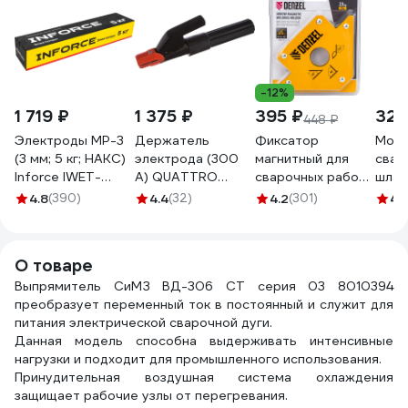
-12%
1 719 ₽
1 375 ₽
395 ₽
329
448 ₽
Электроды МР-3
Держатель
Фиксатор
Моло
(3 мм; 5 кг; НАКС)
электрода (300
магнитный для
свар
Inforce IWET-
А) QUATTRO
сварочных работ
шлак
3050M
ELEMENTI 770-339
усилие 50 LB
350 
4.8
(390)
4.4
(32)
4.2
(301)
4.
DENZEL 97553
HA6
О товаре
Выпрямитель СиМЗ ВД-306 СТ серия 03 8010394
преобразует переменный ток в постоянный и служит для
питания электрической сварочной дуги.
Данная модель способна выдерживать интенсивные
нагрузки и подходит для промышленного использования.
Принудительная воздушная система охлаждения
защищает рабочие узлы от перегревания.