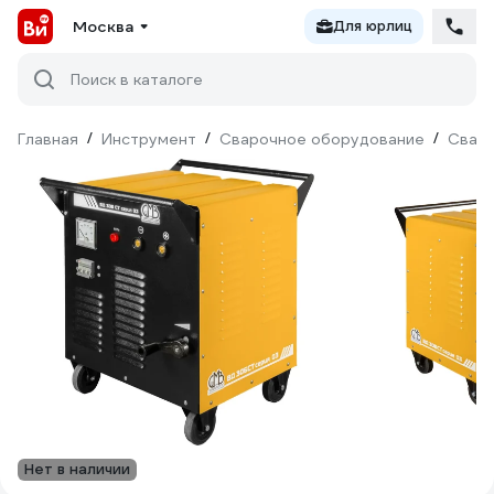
Москва
Для юрлиц
Поиск в каталоге
Главная
/
Инструмент
/
Сварочное оборудование
/
Сваро
Нет в наличии