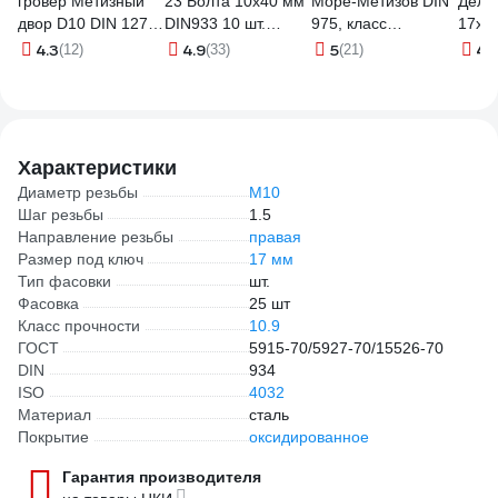
гровер Метизный
23 Болта 10x40 мм
Море-Метизов DIN
Дело
двор D10 DIN 127,
DIN933 10 шт.
975, класс
17х1
100 шт.
АС1301004091N07
прочности 8.8
4.3
4.9
5
4.
(12)
(33)
(21)
4607159068347
,цинк, M10x3000
мм,1 шт.
SHPIL975CM1031M
Характеристики
Диаметр резьбы
М10
Шаг резьбы
1.5
Направление резьбы
правая
Размер под ключ
17 мм
Тип фасовки
шт.
Фасовка
25 шт
Класс прочности
10.9
ГОСТ
5915-70/5927-70/15526-70
DIN
934
ISO
4032
Материал
сталь
Покрытие
оксидированное
Гарантия производителя