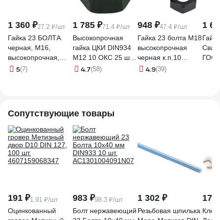
1 360 ₽
1 785 ₽
948 ₽
1 66
27.2 ₽/шт
71.4 ₽/шт
47.4 ₽/шт
Гайка 23 БОЛТА
Высокопрочная
Гайка 23 болта М18
Гайк
черная, М16,
гайка ЦКИ DIN934
высокопрочная
Свар
высокопрочная,
М12 10 ОКС 25 шт.
черная к.п.10
ГОСТ 
к.п.10, DIN934, 50
57857
DIN934, 20 шт.
(черн
5
4.7
4.9
(7)
(58)
(39)
шт
2000000166209ф20
k000
2000000218021ф50
Сопутствующие товары
191 ₽
983 ₽
1 302 ₽
172 
1.91 ₽/шт
98.3 ₽/шт
Оцинкованный
Болт нержавеющий
Резьбовая шпилька
Ключ