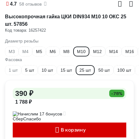
4.7
58 отзывов
Высокопрочная гайка ЦКИ DIN934 М10 10 ОКС 25
шт. 57856
Код товара: 16257422
Диаметр резьбы
М3
М4
М5
М6
М8
М10
М12
М14
М16
Фасовка
1 шт
5 шт
10 шт
15 шт
25 шт
50 шт
100 шт
390 ₽
-78%
1 788 ₽
Начислим 17 бонусов
В корзину