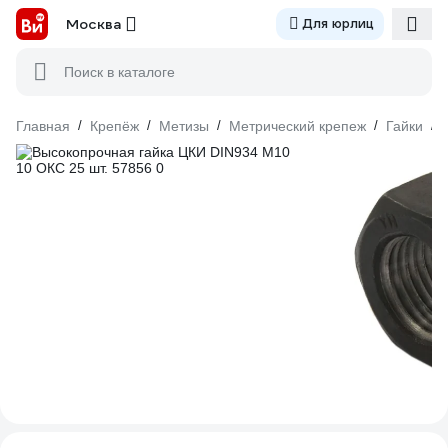
Москва
Для юрлиц
Поиск в каталоге
Главная
/
Крепёж
/
Метизы
/
Метрический крепеж
/
Гайки
/