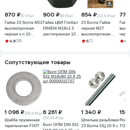
870 ₽
900 ₽
854 ₽
778
87 ₽/шт
90 ₽/шт
213.5 ₽/шт
Гайка 23 болта М22
Гайка ЦКИ Глобал
23 Болта Гайка
Гайк
высокопрочная
DIN934 М18х1.5
черная М27
высо
черная к.п.10
шестигранная 10
высокопрочная
черна
DIN934, 10 шт. 6830
ОКС SW 27 10 шт
к.п.10 DIN934, 4 шт.
DIN93
4.9
5
4.
(39)
(7)
24382
23 БОЛТА
2000
2000000175393ф4
Сопутствующие товары
1 096 ₽
6 261 ₽
1 340 ₽
150
109.6 ₽/шт
250.44 ₽/шт
Шайба пружинная
Шпилька резьбовая
Рожк
Болт ОПМ DIN 931
тарельчатая FIXIT
23 Болта ОЦ 10.9 с
TOYA