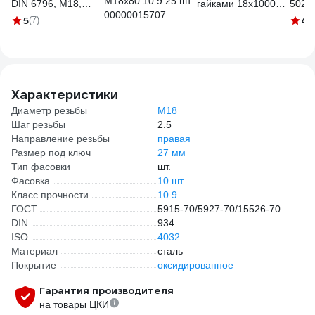
М18x80 10.9 25 шт
DIN 6796, M18,
гайками 18х1000
5027
00000015707
Dacromet, 10 шт. W-
высокопрочная
5
4.
(7)
CL-18420-SD-10
УТ000113691/200000016
Характеристики
Диаметр резьбы
М18
Шаг резьбы
2.5
Направление резьбы
правая
Размер под ключ
27 мм
Тип фасовки
шт.
Фасовка
10 шт
Класс прочности
10.9
ГОСТ
5915-70/5927-70/15526-70
DIN
934
ISO
4032
Материал
сталь
Покрытие
оксидированное
Гарантия производителя
на товары ЦКИ