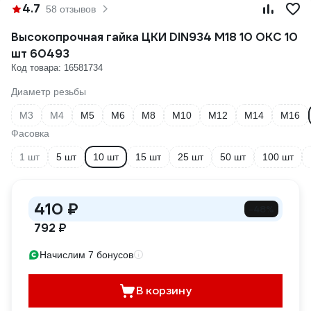
4.7
58 отзывов
Высокопрочная гайка ЦКИ DIN934 М18 10 ОКС 10
шт 60493
Код товара: 16581734
Диаметр резьбы
М3
М4
М5
М6
М8
М10
М12
М14
М16
Фасовка
1 шт
5 шт
10 шт
15 шт
25 шт
50 шт
100 шт
410 ₽
-48%
792 ₽
Начислим 7 бонусов
В корзину