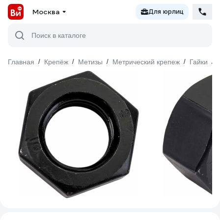
Москва
Для юрлиц
Поиск в каталоге
Главная
/
Крепёж
/
Метизы
/
Метрический крепеж
/
Гайки
/