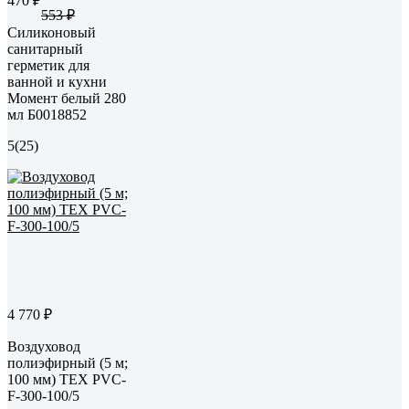
470 ₽
553 ₽
Силиконовый
санитарный
герметик для
ванной и кухни
Момент белый 280
мл Б0018852
5
(25)
4 770 ₽
Воздуховод
полиэфирный (5 м;
100 мм) TEX PVC-
F-300-100/5