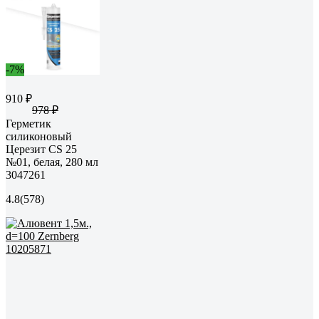
-7%
910 ₽
978 ₽
Герметик
силиконовый
Церезит CS 25
№01, белая, 280 мл
3047261
4.8
(578)