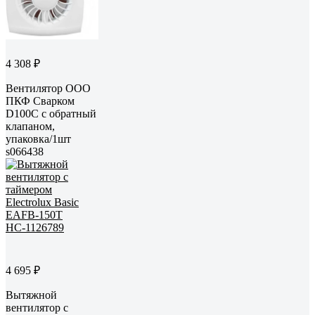
4 308 ₽
Вентилятор ООО
ПКФ Сварком
D100C с обратный
клапаном,
упаковка/1шт
s066438
4 695 ₽
Вытяжной
вентилятор с