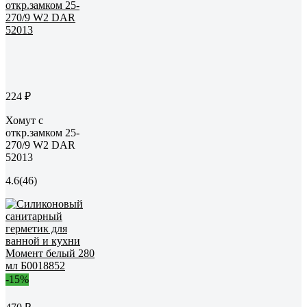
224 ₽
Хомут с
откр.замком 25-
270/9 W2 DAR
52013
4.6
(46)
-15%