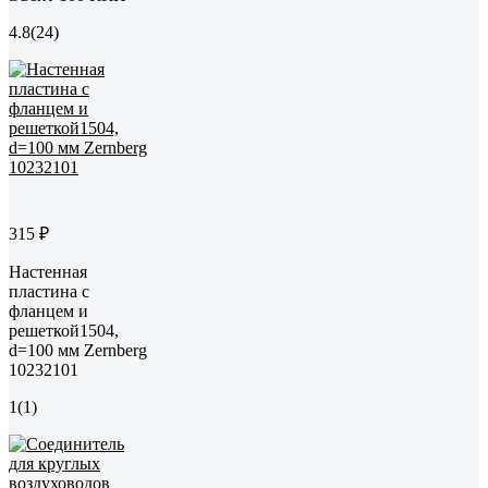
4.8
(24)
315 ₽
Настенная
пластина с
фланцем и
решеткой1504,
d=100 мм Zernberg
10232101
1
(1)