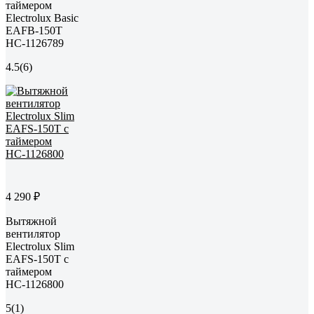
таймером
Electrolux Basic
EAFB-150T
НС-1126789
4.5
(6)
4 290 ₽
Вытяжной
вентилятор
Electrolux Slim
EAFS-150T с
таймером
НС-1126800
5
(1)