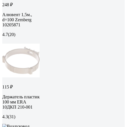
248 ₽
Алювент 1,5м.,
d=100 Zernberg
10205871
4.7
(20)
115 ₽
Держатель пластик
100 мм ERA
10ДКП 210-001
4.3
(31)