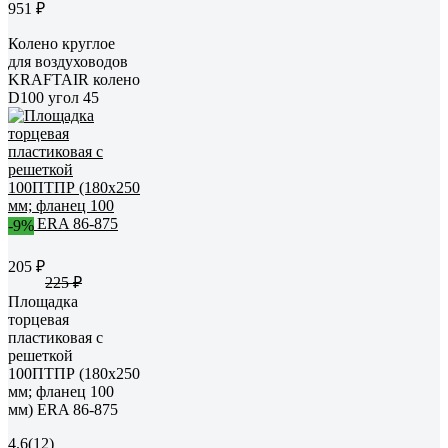
951 ₽
Колено круглое
для воздуховодов
KRAFTAIR колено
D100 угол 45
-9%
205 ₽
225 ₽
Площадка
торцевая
пластиковая с
решеткой
100ПТПР (180x250
мм; фланец 100
мм) ERA 86-875
4.6
(12)