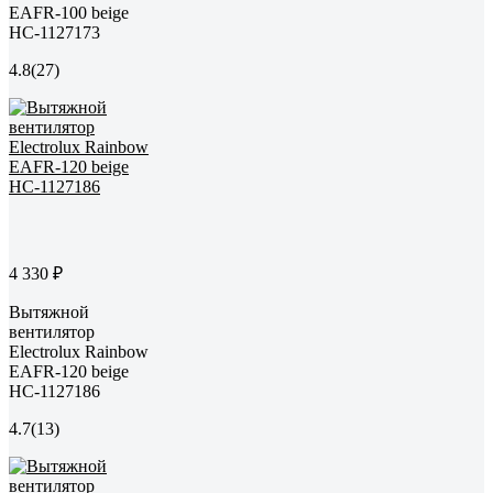
EAFR-100 beige
НС-1127173
4.8
(27)
4 330 ₽
Вытяжной
вентилятор
Electrolux Rainbow
EAFR-120 beige
НС-1127186
4.7
(13)