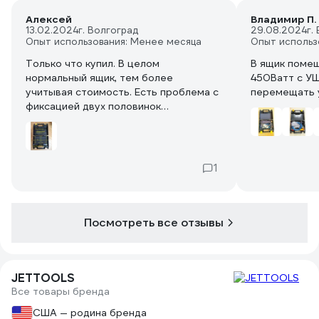
Алексей
Владимир П.
13.02.2024
г. Волгоград
29.08.2024
г.
Опыт использования: Менее месяца
Опыт использ
Только что купил. В целом
В ящик поме
нормальный ящик, тем более
450Ватт с УШ
учитывая стоимость. Есть проблема с
перемещать у
фиксацией двух половинок
относительно друг друга при
закрытом ящике (об этом ниже),
поэтому что то достаточно тяжелое я
бы в таком ящике не носил.
1
Посмотреть все отзывы
JETTOOLS
Все товары бренда
США — родина бренда