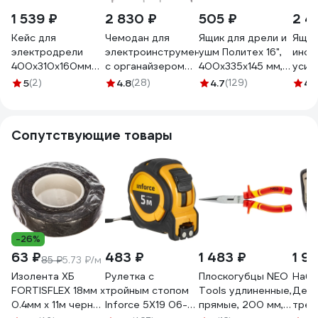
1 539 ₽
2 830 ₽
505 ₽
2 4
Кейс для
Чемодан для
Ящик для дрели и
Ящик
электродрели
электроинструментов
ушм Политех 16",
инст
400х310х160мм
с органайзером
400х335х145 мм, с
усил
Gigant GDC-16
401x352x156мм
морозостойкими
STEL
5
(2)
4.8
(28)
4.7
(129)
4.
Tayg 143007
замками 8064520
Сопутствующие товары
-26%
63 ₽
483 ₽
1 483 ₽
1 9
85 ₽
5.73 ₽/м
Изолента ХБ
Рулетка с
Плоскогубцы NEO
Набо
FORTISFLEX 18мм х
тройным стопом
Tools удлиненные,
Дело
0.4мм х 11м черная
Inforce 5Х19 06-
прямые, 200 мм,
трех