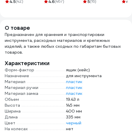
71242
11-70
1000V, CrV,
руко
4.5
(42)
4.6
(467)
5
(16)
4.
полированные 01-
10шт
225
О товаре
Предназначен для хранения и транспортировки
инструмента, расходных материалов и крепежных
изделий, а также любых сходных по габаритам бытовых
товаров.
Характеристики
Форм-фактор
ящик (кейс)
Назначение
для инструмента
Материал
пластик
Материал ручки
пластик
Материал замка
пластик
Объем
19.43 л
Высота
145 мм
Ширина
400 мм
Длина
335 мм
Цвет
черный
На колесах
нет