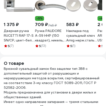
-5%
-45
1 375 ₽
709 ₽
583 ₽
2 6
746 ₽
Дверная ручка
Ручка PALIDORE
Накладка под
Разд
RUCETTI RAP 17-S
A-59 HHP (150
сувальдный ключ
ARMA
SN/CP, цвет-бел.
квадрат), никель, с
Amig нерж.сталь
USS 
никель/хром
перфорацией
2-53
4280
5
(7)
5
(13)
5
(1)
5
(
9010468
98760669
О товаре
Врезной сувальдный замок без защелки тип ЗВ8 с
дополнительный защитой от разрушающих и
неразрушающих методов вскрытия, сертифицированный
на соответствие 3-му классу ГОСТ 5089-2011, ГОСТ Р
52582-2006.
Модель предназначена для установки в двери жилых и
общественных зданий.
Имеет одно направление запирания — тремя стальными