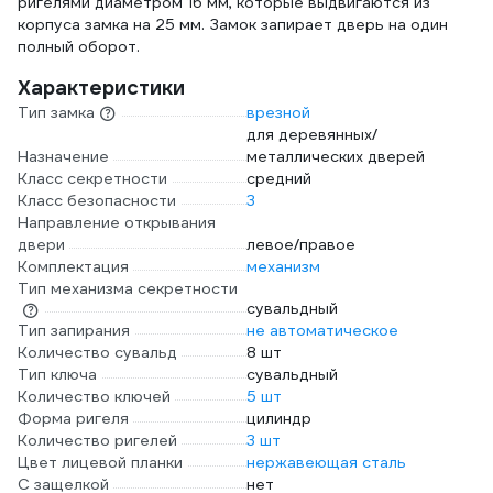
ригелями диаметром 16 мм, которые выдвигаются из
корпуса замка на 25 мм. Замок запирает дверь на один
полный оборот.
Характеристики
Тип замка
врезной
для деревянных/
Назначение
металлических дверей
Класс секретности
средний
Класс безопасности
3
Направление открывания
двери
левое/правое
Комплектация
механизм
Тип механизма секретности
сувальдный
Тип запирания
не автоматическое
Количество сувальд
8 шт
Тип ключа
сувальдный
Количество ключей
5 шт
Форма ригеля
цилиндр
Количество ригелей
3 шт
Цвет лицевой планки
нержавеющая сталь
С защелкой
нет