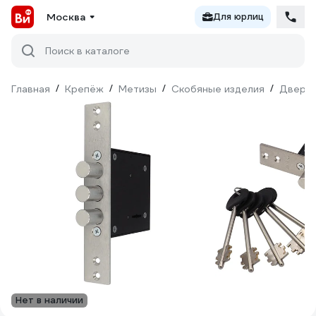
Москва
Для юрлиц
Поиск в каталоге
Главная
/
Крепёж
/
Метизы
/
Скобяные изделия
/
Дверна
Нет в наличии