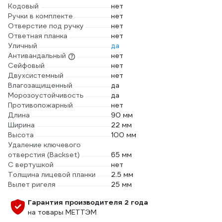
Кодовый
нет
Ручки в комплекте
нет
Отверстие под ручку
нет
Ответная планка
нет
Уличный
да
Антивандальный
нет
Сейфовый
нет
Двухсистемный
нет
Влагозащищенный
да
Морозоустойчивость
да
Противопожарный
нет
Длина
90 мм
Ширина
22 мм
Высота
100 мм
Удаление ключевого
отверстия (Backset)
65 мм
С вертушкой
нет
Толщина лицевой планки
2.5 мм
Вылет ригеля
25 мм
Гарантия производителя 2 года
на товары МЕТТЭМ