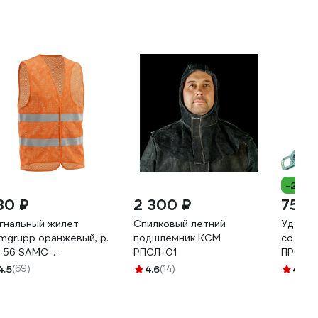
-24%
80 ₽
2 300 ₽
750 
гнальный жилет
Спилковый летний
Удержи
mgrupp оранжевый, р.
подшлемник КСМ
со стр
-56 SAMC-
РПСЛ-01
ПРОГРЕ
22200002
А
4.5
(69)
4.6
(14)
4.8
(8