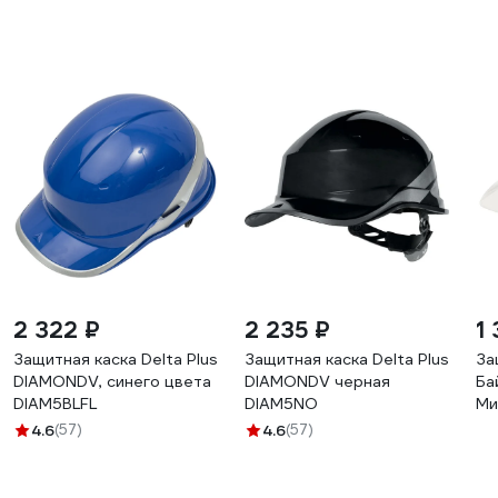
2 322 ₽
2 235 ₽
1
Защитная каска Delta Plus
Защитная каска Delta Plus
За
DIAMONDV, синего цвета
DIAMONDV черная
Ба
DIAM5BLFL
DIAM5NO
Ми
4.6
(57)
4.6
(57)