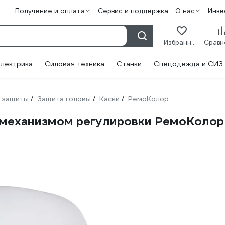
Получение и оплата
Сервис и поддержка
О нас
Инве
Избранное
лектрика
Силовая техника
Станки
Спецодежда и СИЗ
 защиты
Защита головы
Каски
РемоКолор
/
/
/
м механизмом регулировки РемоКолор