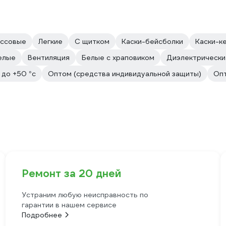
ассовые
Легкие
С щитком
Каски-бейсболки
Каски-к
елые
Вентиляция
Белые с храповиком
Диэлектрически
 до +50 °с
Оптом (средства индивидуальной защиты)
Опт
Ремонт за 20 дней
Устраним любую неисправность по
гарантии в нашем сервисе
Подробнее