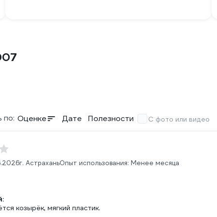
007
 по:
Оценке
Дате
Полезности
С фото или видео
6.2026
г. Астрахань
Опыт использования: Менее месяца
:
ётся козырёк, мягкий пластик.