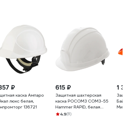
 357 ₽
615 ₽
1 357
щитная каска Ампаро
Защитная шахтерская
Защитн
йкал люкс белая,
каска РОСОМЗ СОМЗ-55
Байкал
нпромторг 136721
Hammer RAPID, белая
Минпро
77717
4.9
(8)