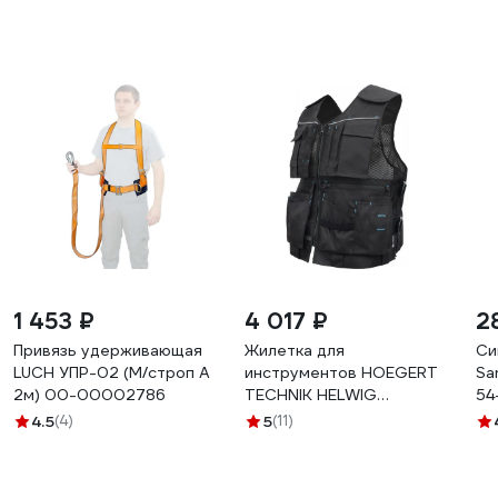
1 453 ₽
4 017 ₽
2
Привязь удерживающая
Жилетка для
Си
LUCH УПР-02 (M/строп А
инструментов HOEGERT
Sa
2м) 00-00002786
TECHNIK HELWIG
54
HT5K930
0
4.5
(4)
5
(11)