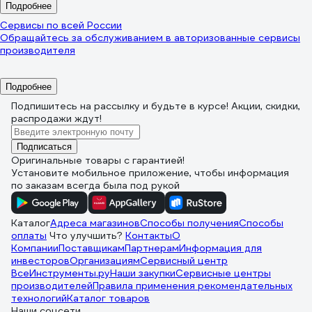
Подробнее
Сервисы по всей России
Обращайтесь за обслуживанием в авторизованные сервисы
производителя
Подробнее
Подпишитесь
на рассылку
и будьте в курсе! Акции, скидки,
распродажи ждут!
Подписаться
Оригинальные товары с гарантией!
Установите мобильное приложение, чтобы информация
по заказам всегда была под рукой
Каталог
Адреса магазинов
Способы получения
Способы
оплаты
Что улучшить?
Контакты
О
Компании
Поставщикам
Партнерам
Информация для
инвесторов
Организациям
Сервисный центр
ВсеИнструменты.ру
Наши закупки
Сервисные центры
производителей
Правила применения рекомендательных
технологий
Каталог товаров
Наши соцсети