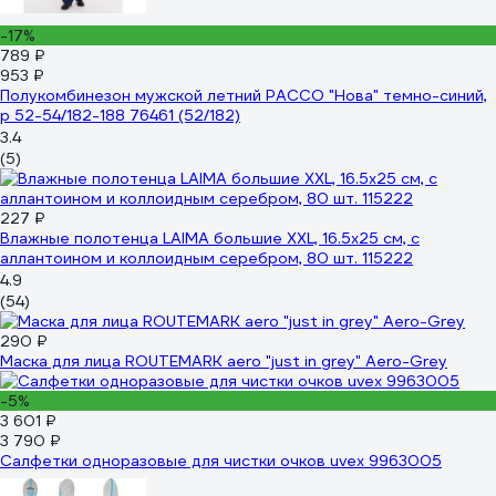
-17%
789 ₽
953 ₽
Полукомбинезон мужской летний РАССО "Нова" темно-синий,
р 52-54/182-188 76461 (52/182)
3.4
(5)
227 ₽
Влажные полотенца LAIMA большие XXL, 16.5x25 см, с
аллантоином и коллоидным серебром, 80 шт. 115222
4.9
(54)
290 ₽
Маска для лица ROUTEMARK aero "just in grey" Aero-Grey
-5%
3 601 ₽
3 790 ₽
Салфетки одноразовые для чистки очков uvex 9963005