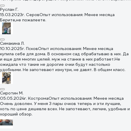
в 5-6 раз дешевле рядом по комфорту не стоят с этими
Руслан Г.
15.03.2023
г. Серов
Опыт использования: Менее месяца
Берите,не пожалеете.
Симакина Л.
10.10.2025
г. Псков
Опыт использования: Менее месяца
купила себе для дома. В основном сад обрабатываю в них. Да
и еще для многих целей. муж на станке в них работает.Не
ожидала что такие не дорогие очки будут настолько
удобными. Не запотевают изнутри, не давят. В общем класс.
Сиротин М.
05.05.2024
г. Кострома
Опыт использования: Менее месяца
Очень доволен. У меня 3 пары очков теперь и эти лучшие,
хоть по цене дешевле всех. Не запотевают, легкие, удобные и
хороший обзор.