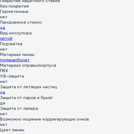
Покрытие защитного стекла
без покрытия
Герметичные
нет
Панорамное стекло
да
Вид носоупора
литой
Подсветка
нет
Материал линзы
поликарбонат
Материал оправы/корпуса
ПВХ
УФ-защита
нет
Защита от летящих частиц
да
Защита от паров и брызг
да
Защита от лазера
нет
Возможно ношение корригирующих очков
нет
Цвет линзы