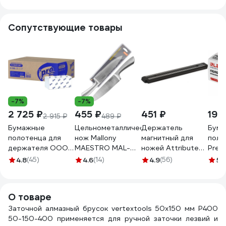
Сопутствующие товары
-7%
-7%
2 725 ₽
455 ₽
451 ₽
190
2 915 ₽
489 ₽
Бумажные
Цельнометаллический
Держатель
Бум
полотенца для
нож Mallony
магнитный для
поло
держателя ООО
MAESTRO MAL-
ножей Attribute
Prem
Комус PRO 1 слой,
02M поварской,
33 см AKH033
1 пач
4.8
(45)
4.6
(14)
4.9
(56)
5
(
250 листов в
20 см 920232
лист
пачке, 20 пачек в
H3, 
коробке, V-
21x21
О товаре
сложение C193
слож
1038825
Заточной алмазный брусок vertextools 50х150 мм Р400
50-150-400 применяется для ручной заточки лезвий и