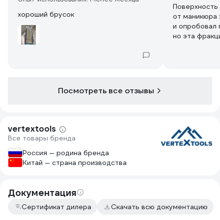
Поверхность 
хороший брусок
от маникюра 
и опробовал 
но эта фракц
нежели стачи
небольшая, п
стеклотексто
подобного). 
Посмотреть все отзывы
vertextools
Все товары бренда
Россия — родина бренда
Китай — страна производства
Документация
Сертификат дилера
Скачать всю документацию