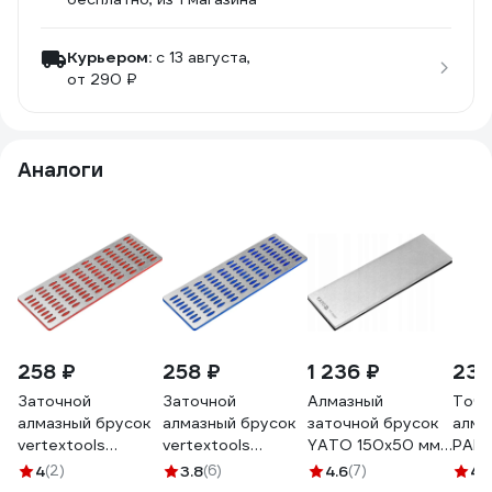
Курьером:
c 13 августа,
от 290 ₽
Аналоги
258 ₽
258 ₽
1 236 ₽
230
Заточной
Заточной
Алмазный
Точи
алмазный брусок
алмазный брусок
заточной брусок
алма
vertextools
vertextools
YATO 150x50 мм,
PARK
50х150 мм Р300
50х150 мм Р200
G/600 YT-76087
1072
4
(2)
3.8
(6)
4.6
(7)
4.
50-150-300
50-150-200