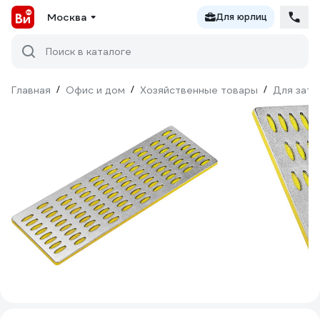
Москва
Для юрлиц
Поиск в каталоге
Главная
/
Офис и дом
/
Хозяйственные товары
/
Для зато