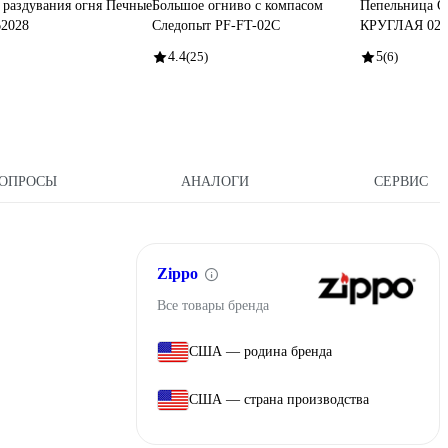
 раздувания огня Печные
Большое огниво с компасом
Пепельница 
62028
Следопыт PF-FT-02С
КРУГЛАЯ 02C
4.4
(25)
5
(6)
ОПРОСЫ
АНАЛОГИ
СЕРВИС
Zippo
Все товары бренда
США — родина бренда
США — страна производства