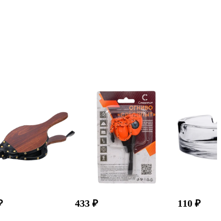
₽
433 ₽
110 ₽