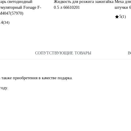
арь светодиодный
Жидкость для розжига зажигайка
Меха для
умуляторный Forsage F-
0.5 л 66610201
штучки 
4047(57970)
5
(1)
.4
(34)
СОПУТСТВУЮЩИЕ ТОВАРЫ
В
а также приобретения в качестве подарка.
году.