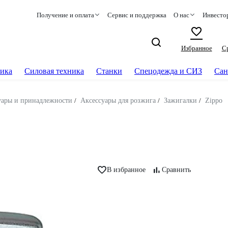
Получение и оплата
Сервис и поддержка
О нас
Инвесто
Избранное
С
ика
Силовая техника
Станки
Спецодежда и СИЗ
Сан
уары и принадлежности
/
Аксессуары для розжига
/
Зажигалки
/
Zippo
В избранное
Сравнить