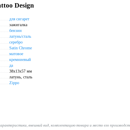
ttoo Design
для сигарет
зажигалка
бензин
латунь/сталь
серебро
Satin Chrome
матовое
кремниевый
да
38x13x57 мм
латунь, сталь
Zippo
характеристики, внешний вид, комплектацию товара и место его производст