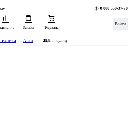
8 800 550-37-70
рам
Войти
равнение
Заказы
Корзина
техника
Авто
Для юрлиц