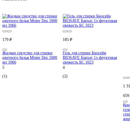
179 ₽
185 ₽
Жидкое средство для стирки
Гель для стирки Биосейв
цветного белья Mister Dez 1000
BIOSAVE Бархат 1л фруктовая
мл 1066
свежесть БС 1023
5
4
(1)
(2)
1 3
659
Кон
гел
сти
жир