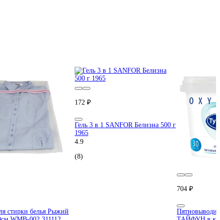
172 ₽
Гель 3 в 1 SANFOR Белизна 500 г
1965
4.9
(8)
704 ₽
я стирки белья Рыжий
Пятновыводите
0см WMB-002 311112
ТАЙФУН в кап