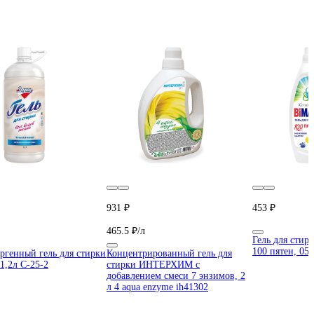
931 ₽
453 ₽
465.5 ₽/л
Гель для сти
100 пятен, 05
ргенный гель для стирки
Концентрированный гель для
1,2л С-25-2
стирки ИНТЕРХИМ с
добавлением смеси 7 энзимов, 2
л 4 aqua enzyme ih41302