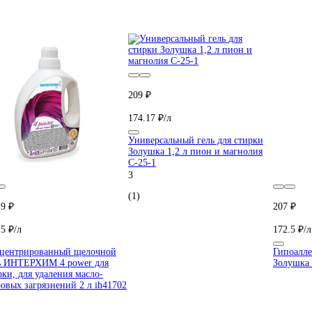
209 ₽
174.17 ₽/л
Универсальный гель для стирки
Золушка 1,2 л пион и магнолия
С-25-1
3
(1)
19 ₽
207 ₽
.5 ₽/л
172.5 ₽/л
центрированный щелочной
Гипоалле
ь ИНТЕРХИМ 4 power для
Золушка 
рки, для удаления масло-
овых загрязнений 2 л ih41702