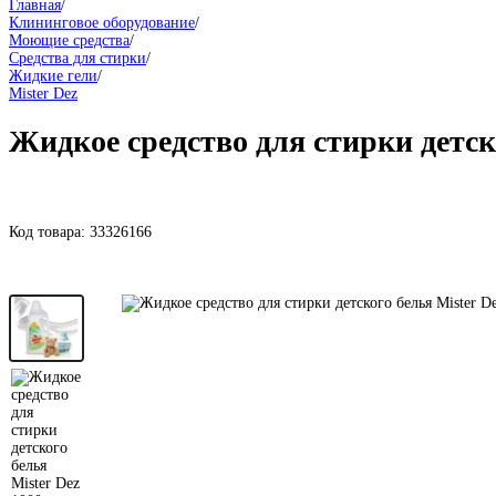
Главная
/
Клининговое оборудование
/
Моющие средства
/
Средства для стирки
/
Жидкие гели
/
Mister Dez
Жидкое средство для стирки детско
Код товара:
33326166