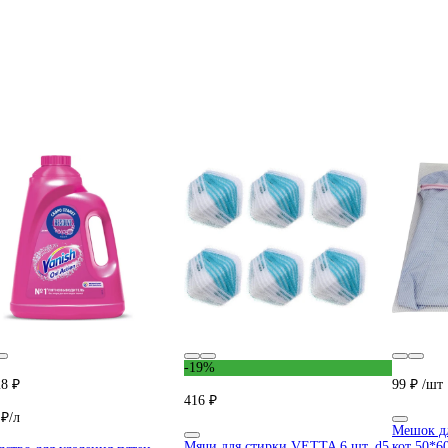
-19%
28 ₽
99 ₽
/шт
416 ₽
 ₽/л
Мешок дл
Мячи для стирки VETTA 6 шт, d5
кот 50*6