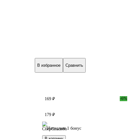
В избранное
Сравнить
-6%
169 ₽
179 ₽
Начислим 1 бонус
В корзину