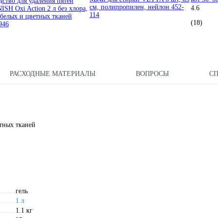
дство для удаления пятен
см, полипропилен, нейлон 452-
4.6
ISH Oxi Action 2 л без хлора,
114
 белых и цветных тканей
(18)
946
РАСХОДНЫЕ МАТЕРИАЛЫ
ВОПРОСЫ
С
атных тканей
гель
1 л
1.1 кг