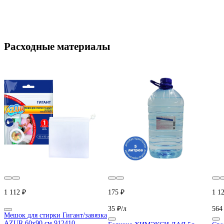
Расходные материалы
1 112 ₽
175 ₽
1 1
35 ₽/л
564
Мешок для стирки Гигант/завязка
AZUR 60x90 см 912410