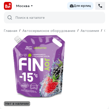
Москва
Для юрлиц
Поиск в каталоге
Главная
/
Автосервисное оборудование
/
Автохимия
/
Оч
Нет в наличии