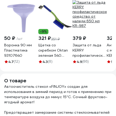
-9%
50 ₽
321 ₽
379 ₽
325
/шт
351 ₽
Воронка 90 мм
Щетка со
Защита от льда
Анти
Пластматика
скребком Oktan
KERRY
с ми
93107640
зеленая 540
профилактическое
KERR
KGA3-01-05
средство от
4.7
(12)
4.3
(8)
4.9
(86)
5
(1
наледи 650 мл
KR-987
О товаре
Автоочиститель стекол «FINJOY» создан для
использования в зимний период и готов к применению при
температуре воздуха до минус 15°С. Сочный фруктово-
ягодный аромат!
Предотвращает замерзание системы стеклоомывателей