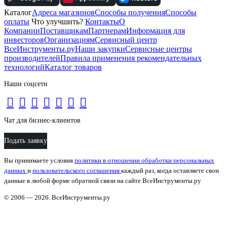
Каталог
Адреса магазинов
Способы получения
Способы
оплаты
Что улучшить?
Контакты
О
Компании
Поставщикам
Партнерам
Информация для
инвесторов
Организациям
Сервисный центр
ВсеИнструменты.ру
Наши закупки
Сервисные центры
производителей
Правила применения рекомендательных
технологий
Каталог товаров
Наши соцсети
Чат для бизнес-клиентов
Подать заявку
Вы принимаете условия
политики в отношении обработки персональных
данных
и
пользовательского соглашения
каждый раз, когда оставляете свои
данные в любой форме обратной связи на сайте ВсеИнструменты.ру
© 2006 — 2026. ВсеИнструменты.ру