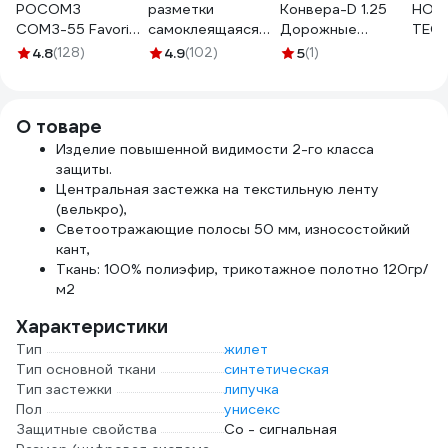
РОСОМЗ
разметки
Конвера-D 1.25
HOE
СОМЗ-55 FavoriT
самоклеящаяся
Дорожные
TECH
Trek, оранжевая
Vell длина 33 м,
работы пл. тип "А",
желт
4.8
(128)
4.9
(102)
5
(1)
75114
ширина 50 мм,
II т/р (А 900мм)
HT5K
желтая, 0,15 мм,
00-00003485
ПВХ (Standart)
О товаре
301583
Изделие повышенной видимости 2-го класса
защиты.
Центральная застежка на текстильную ленту
(велькро),
Светоотражающие полосы 50 мм, износостойкий
кант,
Ткань: 100% полиэфир, трикотажное полотно 120гр/
м2
Характеристики
Тип
жилет
Тип основной ткани
синтетическая
Тип застежки
липучка
Пол
унисекс
Защитные свойства
Со - сигнальная