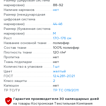
Размер (цифровая система
маркировки)
88-92
Наличие карманов
нет
Размер (международная
цифровая система
маркировки)
44-46
Размер (буквенная система
маркировки)
M
Рост
170-176 см
Название основной ткани
полиэфир
Состав ткани
100% полиэфир
Плотность ткани
120 г/м²
Пропитка
нет
Ткань подкладки
нет
Количество в упаковке
1 шт
Цвет
желтый
ГОСТ
12.4.281-2021
Класс защиты
2
Капюшон
нет
ТР ТС/ТУ
ТР ТС 019/2011
Гарантия производителя 30 календарных дней
на товары Костромская Текстильная Компания