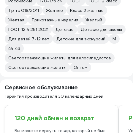
Российские
170-176 см
ГОСТ
ГОСТ 2 класс
Тр тс 019/2011
Желтые
Класс 2 желтые
Желтая
Трикотажные изделия
Желтый
ГОСТ 12 4 281 2021
Детские
Детские для школы
Для детей 7-12 лет
Детские для экскурсий
M
44-46
Светоотражающие жилеты для велосипедистов
Светоотражающие жилеты
Оптом
Сервисное обслуживание
Гарантия производителя 30 календарных дней
120 дней обмен и возврат
Р
Вы можете вернуть товар, который не был
Ус