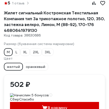
5
1 отзыв
Жилет сигнальный Костромская Текстильная
Компания тип 3а трикотажное полотно, 120, 350,
застежка велкро, Лимон, M (88-92), 170-176
4680641979130
Код товара: 38630686
Размер (буквенная система маркировки)
M
L
XL
2XL
3XL
Цвет
желтый
оранжевый
502 ₽
Начислим 5 бонусов
В корзину