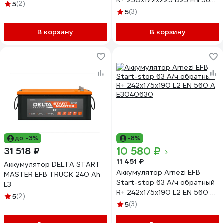
R+ 230x172x225 D23 EN 560
5
(2)
А E3170650
5
(3)
В корзину
В корзину
до -3%
-8%
10 580 ₽
31 518 ₽
11 451 ₽
Аккумулятор DELTA START
Аккумулятор Arnezi EFB
MASTER EFB TRUCK 240 Ah
Start-stop 63 А/ч обратный
L3
R+ 242x175x190 L2 EN 560 А
5
(2)
E3040630
5
(3)