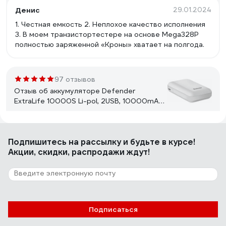
Денис
29.01.2024
1. Честная емкость 2. Неплохое качество исполнения
3. В моем транзистортестере на основе Mega328P
полностью заряженной «Кроны» хватает на полгода.
97 отзывов
Отзыв об аккумуляторе Defender
ExtraLife 10000S Li-pol, 2USB, 10000mAh,
2.1A 83650
Екатерина Т.
21.12.2020
Подпишитесь
на рассылку
и будьте в курсе!
Заряжает отлично и быстро, доставили с зарядом на
Акции, скидки, распродажи ждут!
3* индикатора (больше половины). Индикатор заряда
хорошо работает и подсвечивается. Сам power bank
небольшой, хорошо лежит в руке и не такой тяжелый,
как многие на такую же ёмкость. Очень приятный
внешний вид. На сколько зарядов хватает не скажу,
8 отзывов
так как брала в подарок.
Подписаться
Отзыв об аккумуляторе Robiton DECT-
T356-2XAAA 14617