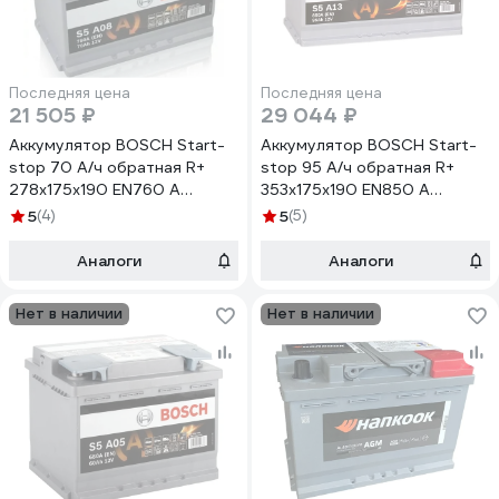
Последняя цена
Последняя цена
21 505 ₽
29 044 ₽
Аккумулятор BOSCH Start-
Аккумулятор BOSCH Start-
stop 70 А/ч обратная R+
stop 95 А/ч обратная R+
278x175x190 EN760 А
353x175x190 EN850 А
0092S5A080
0092S5A130
5
(4)
5
(5)
Аналоги
Аналоги
Нет в наличии
Нет в наличии