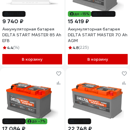
до -12%
до -15%
до -24%
9 740 ₽
15 419 ₽
Аккумуляторная батарея
Аккумуляторная батарея
DELTA START MASTER 85 Ah
DELTA START MASTER 70 Ah
EFB
AGM
4.4
(14)
4.8
(225)
В корзину
В корзину
до -17%
до -7%
до -18%
17 084 ₽
22 748 ₽