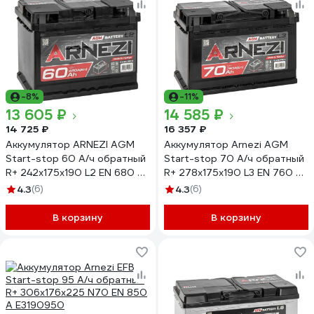
-8%
-11%
13 605 ₽
14 585 ₽
14 725 ₽
16 357 ₽
Аккумулятор ARNEZI AGM
Аккумулятор Arnezi AGM
Start-stop 60 А/ч обратный
Start-stop 70 А/ч обратный
R+ 242x175x190 L2 EN 680 А
R+ 278x175x190 L3 EN 760 А
E4040600
E4060700
4.3
(6)
4.3
(6)
В корзину
В корзину