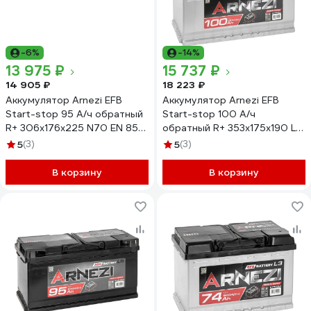
-6%
-14%
13 975 ₽
15 737 ₽
14 905 ₽
18 223 ₽
Аккумулятор Arnezi EFB
Аккумулятор Arnezi EFB
Start-stop 95 А/ч обратный
Start-stop 100 А/ч
R+ 306x176x225 N70 EN 850
обратный R+ 353x175x190 L5
А E3190950
EN 850 А E3091000
5
(3)
5
(3)
В корзину
В корзину