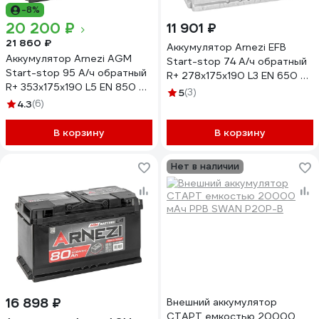
-8%
20 200 ₽
11 901 ₽
21 860 ₽
Аккумулятор Arnezi EFB
Аккумулятор Arnezi AGM
Start-stop 74 А/ч обратный
Start-stop 95 А/ч обратный
R+ 278x175x190 L3 EN 650 А
R+ 353x175x190 L5 EN 850 А
E3060740
5
(3)
E4090950
4.3
(6)
В корзину
В корзину
Нет в наличии
16 898 ₽
Внешний аккумулятор
СТАРТ емкостью 20000