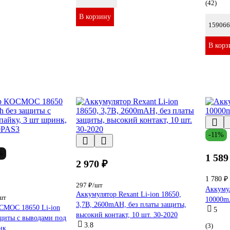
(42)
В корзину
159066
В корз
-11%
%
1 589
2 970 ₽
1 780 ₽
297 ₽/шт
Аккумул
Аккумулятор Rexant Li-ion 18650,
шт
10000m
3,7В, 2600mAH, без платы защиты,
СМОС 18650 Li-ion
5
высокий контакт, 10 шт. 30-2020
щиты с выводами под
3.8
(3)
нк,