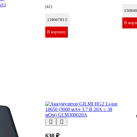
AS3
(42)
150840
15906785
В корз
В корзину
630 ₽