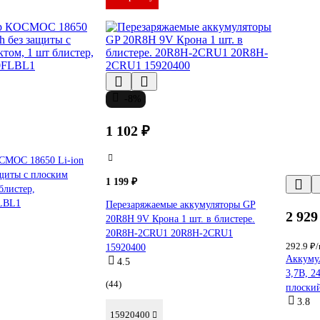
-8%
1 102 ₽
СМОС 18650 Li-ion
щиты с плоским
1 199 ₽
блистер,
LBL1
Перезаряжаемые аккумуляторы GP
2 929
20R8H 9V Крона 1 шт. в блистере.
20R8H-2CRU1 20R8H-2CRU1
292.9 ₽
15920400
Аккумул
4.5
3,7В, 2
(44)
плоский
3.8
15920400