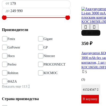
от
до
Производители
до -11%
Fenix
Gigant
350 ₽
GoPower
GP
Аккумулятор КО
Hoco
Nitecore
3000 mAh без за
контактом, 1 шт 
Perfeo
PROCONNECT
KOC18650Li30F
5
Robiton
КОСМОС
(3)
ФАZА
Показать еще 113
41524547
Страна производства
В корзину