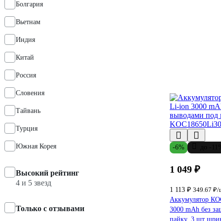
Болгария
Вьетнам
Индия
Китай
Россия
Словения
Тайвань
Турция
Южная Корея
-6%
до -11
1 049 ₽
Высокий рейтинг
4 и 5 звезд
1 113 ₽
349.67 ₽/
Аккумулятор КО
Только с отзывами
3000 mAh без за
пайку, 3 шт шри