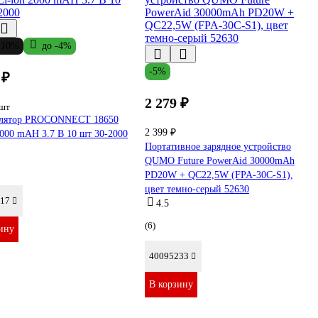
-10%
до -4%
-5%
 ₽
2 279 ₽
/шт
лятор PROCONNECT 18650
2 399 ₽
2000 mAH 3.7 В 10 шт 30-2000
Портативное зарядное устройство
QUMO Future PowerAid 30000mAh
PD20W + QC22,5W (FPA-30C-S1),
цвет темно-серый 52630
17
4.5
(6)
ину
40095233
В корзину