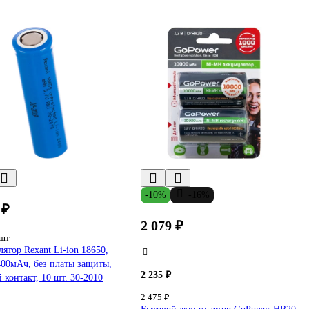
-10%
-16%
 ₽
2 079 ₽
/шт
ятор Rexant Li-ion 18650,
400мАч, без платы защиты,
2 235 ₽
 контакт, 10 шт. 30-2010
2 475 ₽