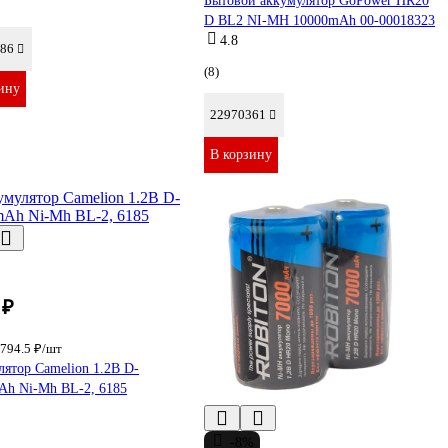
Бытовой аккумулятор GoPower HR20
D BL2 NI-MH 10000mAh 00-00018323
4.8
86
(8)
ину
22970361
В корзину
 ₽
794.5 ₽/шт
ятор Camelion 1.2В D-
Ah Ni-Mh BL-2, 6185
-8%