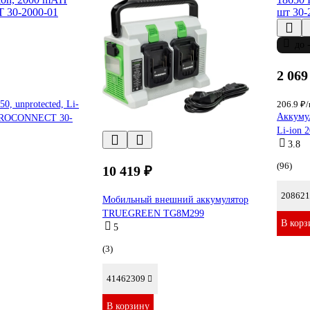
до 
2 069
0, unprotected, Li-
206.9 ₽
Аккуму
 PROCONNECT 30-
Li-ion 
3.8
(96)
10 419 ₽
208621
Мобильный внешний аккумулятор
TRUEGREEN TG8M299
В корз
5
(3)
41462309
В корзину