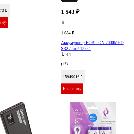
73
1 543 ₽
ину
1 684 ₽
Аккумулятор ROBITON 7000MHD
SR2 /2шт/ 13784
4.1
(15)
15949016
В корзину