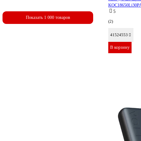
KOC18650Li30P
5
Показать 1 000 товаров
(2)
41524553
В корзину