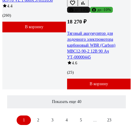
6ст-70 VL 1 680A 570111050
4.4
до -14%
до -10%
(260)
18 270 ₽
В корзину
Тяговый аккумулятор для
лодочного электромотора
карбоновый WBR (Carbon)
MBC12-90-2 12В 90 Ач
УТ-00000445
4.6
(25)
В корзину
Показать еще 40
1
2
3
4
5
...
23