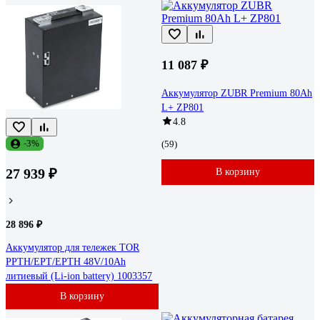
11 087 ₽
Аккумулятор ZUBR Premium 80Ah
L+ ZP801
4.8
-3%
(59)
27 939 ₽
В корзину
28 896 ₽
Аккумулятор для тележек TOR
PPTH/EPT/EPTH 48V/10Ah
литиевый (Li-ion battery) 1003357
В корзину