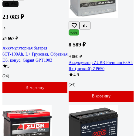
-6%
23 083 ₽
-5%
24 667 ₽
8 589 ₽
Аккумуляторная батарея
6СТ-190Ah, L+ Грузовая, Обратная
9 060 ₽
D5, конус, Gigant GPT1903
Аккумулятор ZUBR Premium 65Ah
5
R+ (низкий) ZP650
4.9
(24)
(54)
В корзину
В корзину