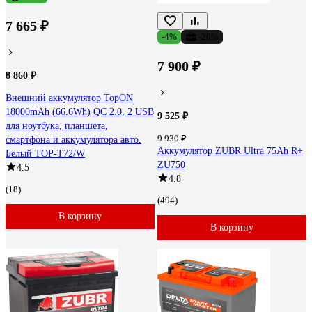
7 665 ₽
-4%
-20%
7 900 ₽
8 860 ₽
Внешний аккумулятор TopON
18000mAh (66.6Wh) QC 2.0, 2 USB
9 525 ₽
для ноутбука, планшета,
9 930 ₽
смартфона и аккумулятора авто.
Аккумулятор ZUBR Ultra 75Ah R+
Белый TOP-T72/W
ZU750
4.5
4.8
(18)
(494)
В корзину
В корзину