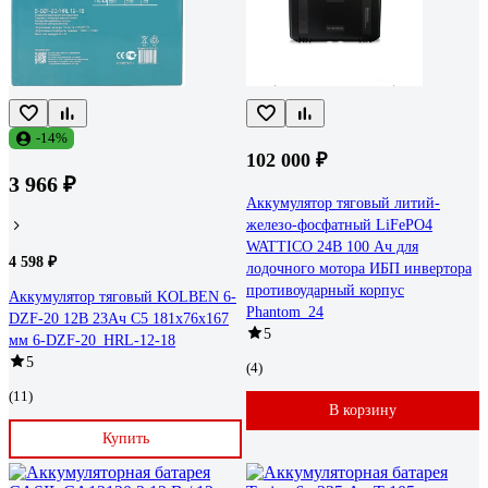
-14%
102 000 ₽
3 966 ₽
Аккумулятор тяговый литий-
железо-фосфатный LiFePO4
WATTICO 24В 100 Ач для
4 598 ₽
лодочного мотора ИБП инвертора
противоударный корпус
Аккумулятор тяговый KOLBEN 6-
Phantom_24
DZF-20 12В 23Ач C5 181x76x167
5
мм 6-DZF-20_HRL-12-18
5
(4)
(11)
В корзину
Купить