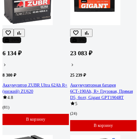
-26%
-9%
6 134 ₽
23 083 ₽
8 300 ₽
25 239 ₽
Аккумулятор ZUBR Ultra 62Ah R+
Аккумуляторная батарея
(низкий) ZU620
6СТ-190Ah, R+ Грузовая, Прямая
4.8
D5, болт, Gigant GPT1904RT
5
(81)
(24)
В корзину
В корзину