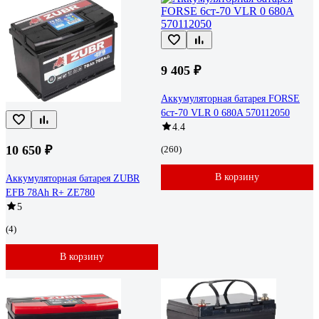
9 405 ₽
Аккумуляторная батарея FORSE
6ст-70 VLR 0 680A 570112050
4.4
10 650 ₽
(260)
В корзину
Аккумуляторная батарея ZUBR
EFB 78Ah R+ ZE780
5
(4)
В корзину