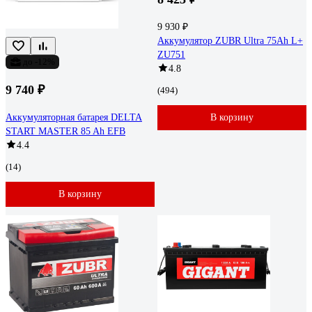
9 930 ₽
Аккумулятор ZUBR Ultra 75Ah L+
ZU751
до -12%
4.8
9 740 ₽
(494)
Аккумуляторная батарея DELTA
В корзину
START MASTER 85 Ah EFB
4.4
(14)
В корзину