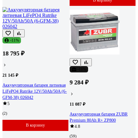
В корзину
-11%
18 795 ₽
-16%
21 145 ₽
9 284 ₽
Аккумуляторная батарея литиевая
LiFePO4 Rutrike 12V/50Ah/50A (6-
GFM-38) 026042
5
11 087 ₽
(2)
Аккумуляторная батарея ZUBR
Premium 80Ah R+ ZP800
В корзину
4.8
(59)