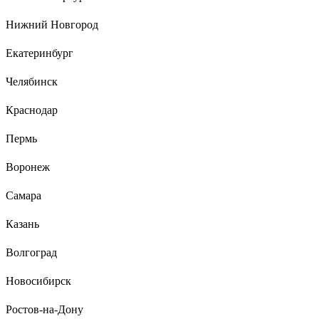
работает и подсвечивается. Сам power bank небольшой,
хорошо лежит в руке и не такой тяжелый, как многие на
Нижний Новгород
такую же ёмкость. Очень приятный внешний вид. На
сколько зарядов хватает не скажу, так как брала в подарок.
Екатеринбург
Челябинск
8 отзывов
Краснодар
Отзыв об аккумуляторе Robiton DECT-T356-
2XAAA 14617
Пермь
Воронеж
Дмитрий
24.12.2024
проводочки длинные, паяются легко. триммер жужжит
Самара
теперь как новый)
Казань
Волгоград
Новосибирск
Ростов-на-Дону