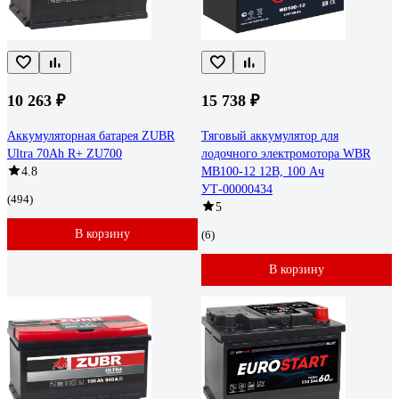
10 263 ₽
15 738 ₽
Аккумуляторная батарея ZUBR
Тяговый аккумулятор для
Ultra 70Ah R+ ZU700
лодочного электромотора WBR
4.8
MB100-12 12В, 100 Ач
УТ-00000434
(494)
5
В корзину
(6)
В корзину