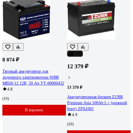
-7%
8 074 ₽
12 379 ₽
Тяговый аккумулятор для
лодочного электромотора WBR
MB50-12 12В, 50 Ач УТ-00000432
13 370 ₽
4.8
Аккумуляторная батарея ZUBR
(10)
Premium Asia 100Ah L+ (нижний
борт) ZPA1001
В корзину
4.9
(20)