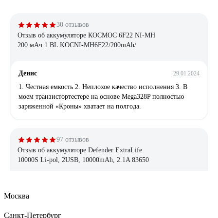
30 отзывов
Отзыв об аккумуляторе КОСМОС 6F22 NI-MH
200 мАч 1 BL KOCNI-MH6F22/200mAh/
Денис
29.01.2024
1. Честная емкость 2. Неплохое качество исполнения 3. В
моем транзистортестере на основе Mega328P полностью
заряженной «Кроны» хватает на полгода.
97 отзывов
Отзыв об аккумуляторе Defender ExtraLife
10000S Li-pol, 2USB, 10000mAh, 2.1A 83650
Екатерина Т.
21.12.2020
Москва
Заряжает отлично и быстро, доставили с зарядом на 3*
индикатора (больше половины). Индикатор заряда хорошо
Санкт-Петербург