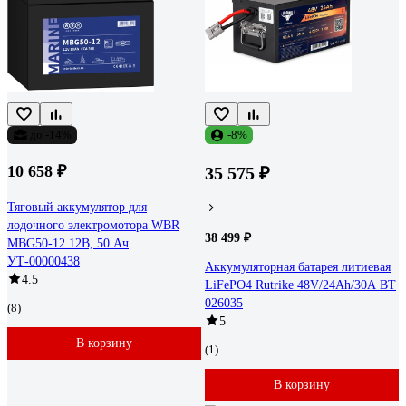
до -14%
-8%
10 658 ₽
35 575 ₽
Тяговый аккумулятор для
лодочного электромотора WBR
38 499 ₽
MBG50-12 12В, 50 Ач
УТ-00000438
Аккумуляторная батарея литиевая
4.5
LiFePO4 Rutrike 48V/24Ah/30А BT
026035
(8)
5
В корзину
(1)
В корзину