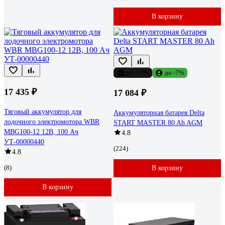
В корзину
до -17%
до -7%
17 435 ₽
17 084 ₽
Тяговый аккумулятор для
Аккумуляторная батарея Delta
лодочного электромотора WBR
START MASTER 80 Ah AGM
MBG100-12 12В, 100 Ач
4.8
УТ-00000440
(224)
4.8
(8)
В корзину
В корзину