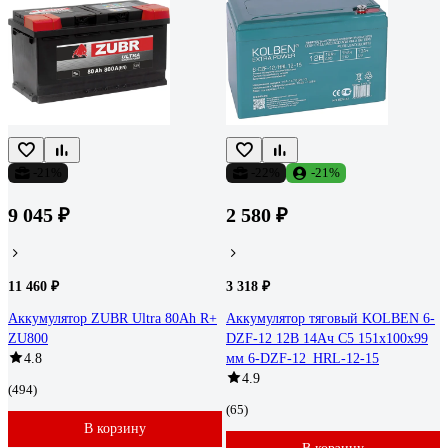
-21%
-22%
-21%
9 045 ₽
2 580 ₽
11 460 ₽
3 318 ₽
Аккумулятор ZUBR Ultra 80Ah R+
Аккумулятор тяговый KOLBEN 6-
ZU800
DZF-12 12В 14Ач C5 151x100x99
4.8
мм 6-DZF-12_HRL-12-15
4.9
(494)
(65)
В корзину