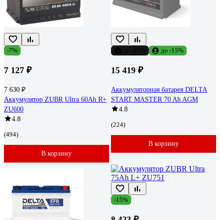
-7%
до -24%
до -15%
7 127 ₽
15 419 ₽
7 630 ₽
Аккумуляторная батарея DELTA
Аккумулятор ZUBR Ultra 60Ah R+
START MASTER 70 Ah AGM
ZU600
4.8
4.8
(224)
(494)
В корзину
В корзину
-15%
8 423 ₽