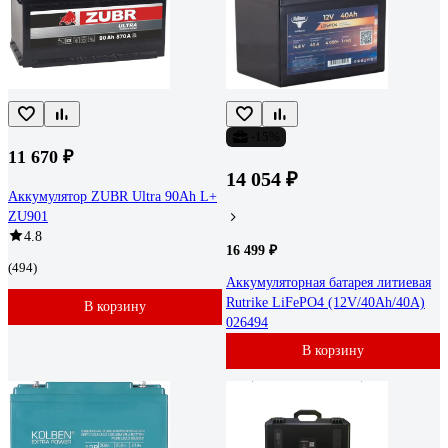
-15%
11 670 ₽
14 054 ₽
Аккумулятор ZUBR Ultra 90Ah L+
ZU901
4.8
16 499 ₽
(494)
Аккумуляторная батарея литиевая
Rutrike LiFePO4 (12V/40Ah/40A)
В корзину
026494
В корзину