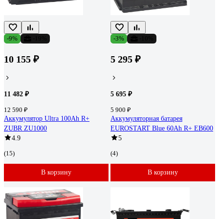
-9%
-19%
-3%
-10%
10 155 ₽
5 295 ₽
11 482 ₽
5 695 ₽
12 590 ₽
5 900 ₽
Аккумулятор Ultra 100Ah R+
Аккумуляторная батарея
ZUBR ZU1000
EUROSTART Blue 60Ah R+ EB600
4.9
5
(15)
(4)
В корзину
В корзину