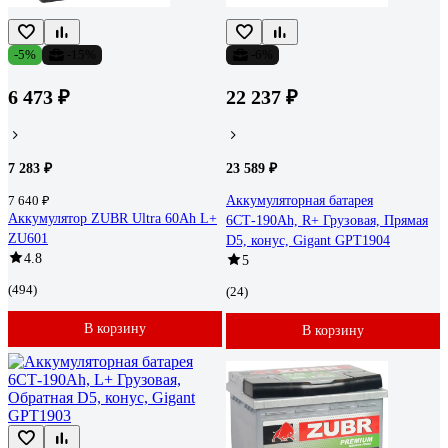
-5%
-15%
-6%
6 473 ₽
22 237 ₽
7 283 ₽
23 589 ₽
7 640 ₽
Аккумуляторная батарея
Аккумулятор ZUBR Ultra 60Ah L+
6СТ-190Ah, R+ Грузовая, Прямая
ZU601
D5, конус, Gigant GPT1904
4.8
5
(494)
(24)
В корзину
В корзину