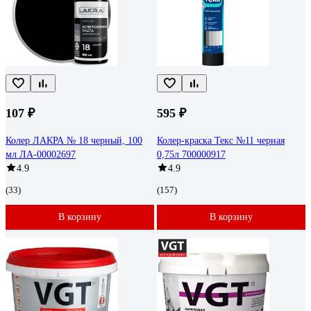
107 ₽
595 ₽
Колер ЛАКРА № 18 черный, 100
Колер-краска Текс №11 черная
мл ЛА-00002697
0,75л 700000917
4.9
4.9
(33)
(157)
В корзину
В корзину