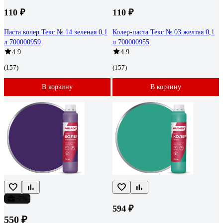
110 ₽
110 ₽
Паста колер Текс № 14 зеленая 0,1
Колер-паста Текс № 03 желтая 0,1
л 700000959
л 700000955
4.9
4.9
(157)
(157)
В корзину
В корзину
-7%
594 ₽
550 ₽