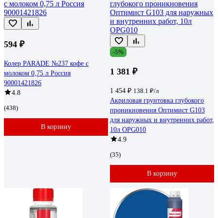
594 ₽
-5%
Колер PARADE №237 кофе с
1 381 ₽
молоком 0,75 л Россия
90001421826
1 454 ₽
138.1 ₽/л
4.8
Акриловая грунтовка глубокого
(438)
проникновения Оптимист G103
для наружных и внутренних работ,
В корзину
10л OPG010
4.9
(35)
В корзину