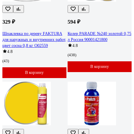
329 ₽
594 ₽
Шпаклевка по дереву FAKTURA
Колер PARADE №240 золотой 0,75
для наружных и внутренних работ,
л Россия 90001421800
цвет сосна 0,8 кг О02559
4.8
4.8
(438)
(43)
В корзину
В корзину