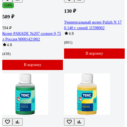
-14%
130 ₽
509 ₽
Универсальный колер Palizh N 17
594 ₽
0.140 г синий 11598002
Колер PARADE №207 солнце 0,75
4.8
л Россия 90001421802
(801)
4.8
В корзину
(438)
В корзину