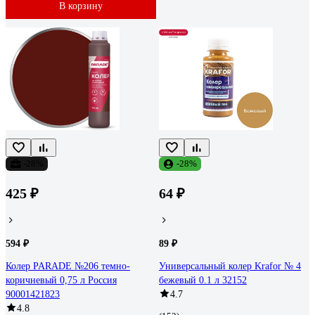
В корзину
-28%
-28%
425 ₽
64 ₽
594 ₽
89 ₽
Колер PARADE №206 темно-
Универсальный колер Krafor № 4
коричневый 0,75 л Россия
бежевый 0.1 л 32152
90001421823
4.7
4.8