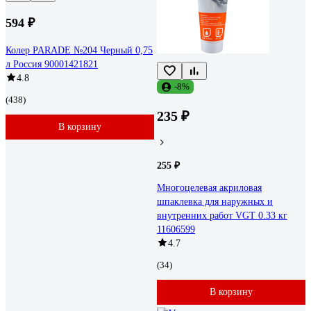
594 ₽
Колер PARADE №204 Черный 0,75
л Россия 90001421821
4.8
-8%
(438)
235 ₽
В корзину
255 ₽
Многоцелевая акриловая
шпаклевка для наружных и
внутренних работ VGT 0.33 кг
11606599
4.7
(34)
В корзину