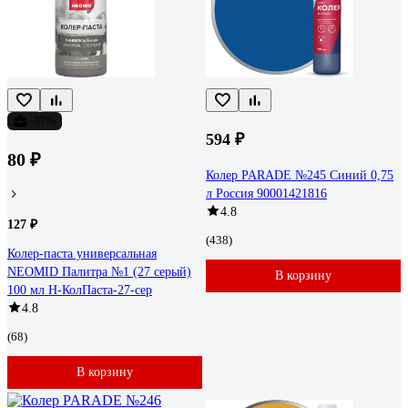
-37%
594 ₽
80 ₽
Колер PARADE №245 Синий 0,75
л Россия 90001421816
4.8
127 ₽
(438)
Колер-паста универсальная
NEOMID Палитра №1 (27 серый)
В корзину
100 мл Н-КолПаста-27-сер
4.8
(68)
В корзину