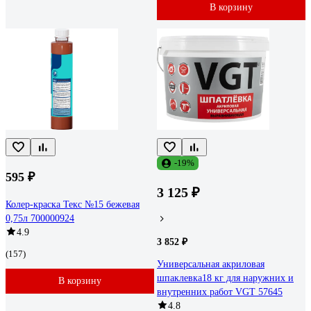
В корзину
-19%
595 ₽
3 125 ₽
Колер-краска Текс №15 бежевая
0,75л 700000924
4.9
3 852 ₽
(157)
Универсальная акриловая
шпаклевка18 кг для наружних и
В корзину
внутренних работ VGT 57645
4.8