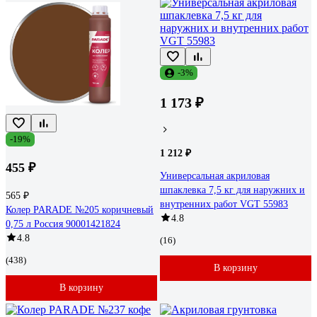
-3%
1 173 ₽
-19%
1 212 ₽
455 ₽
Универсальная акриловая
шпаклевка 7,5 кг для наружних и
565 ₽
внутренних работ VGT 55983
Колер PARADE №205 коричневый
4.8
0,75 л Россия 90001421824
4.8
(16)
(438)
В корзину
В корзину