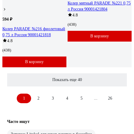
Колер мятный PARADE №221 0,75
л Россия 90001421804
4.8
594 ₽
(438)
Колер PARADE №216 фиолетовый
0,75 л Россия 90001421818
В корзину
4.8
(438)
В корзину
Показать еще 40
1
2
3
4
5
...
26
Часто ищут