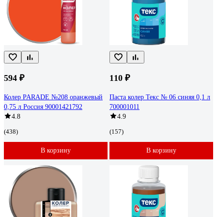
594 ₽
110 ₽
Колер PARADE №208 оранжевый
Паста колер Текс № 06 синяя 0,1 л
0,75 л Россия 90001421792
700001011
4.8
4.9
(438)
(157)
В корзину
В корзину