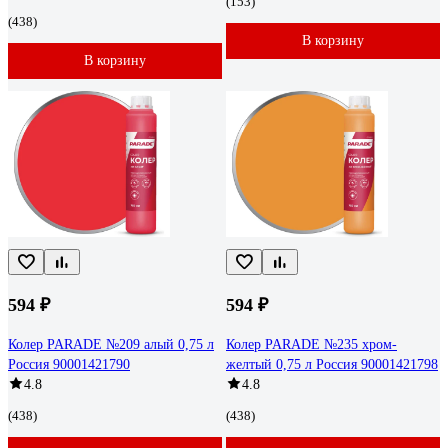
(153)
(438)
В корзину
В корзину
594 ₽
594 ₽
Колер PARADE №209 алый 0,75 л
Колер PARADE №235 хром-
Россия 90001421790
желтый 0,75 л Россия 90001421798
4.8
4.8
(438)
(438)