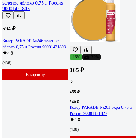
594 ₽
Колер PARADE №246 зеленое
яблоко 0,75 л Россия 90001421803
4.8
-16%
-32%
(438)
365 ₽
В корзину
455 ₽
540 ₽
Колер PARADE №201 охра 0,75 л
Россия 90001421827
4.8
(438)