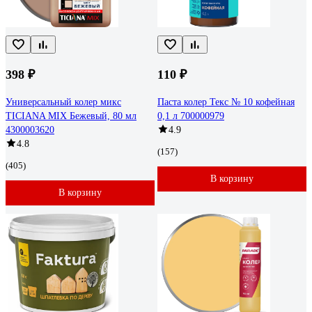
398 ₽
110 ₽
Универсальный колер микс
Паста колер Текс № 10 кофейная
TICIANA MIX Бежевый, 80 мл
0,1 л 700000979
4300003620
4.9
4.8
(157)
(405)
В корзину
В корзину