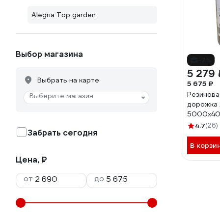
Alegria Top garden
Выбор магазина
-7%
5 279 
Выбрать на карте
5 675 ₽
Резинова
Выберите магазин
дорожка 
5000x40
5000.40
4.7
(26)
Забрать сегодня
В корзи
Цена, ₽
от
до