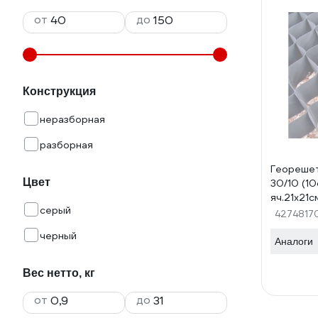
от
до
Конструкция
неразборная
разборная
Геореше
Цвет
30/10 (10
яч.21х21с
серый
14.11.34
4274817
черный
Аналоги
Вес нетто, кг
от
до