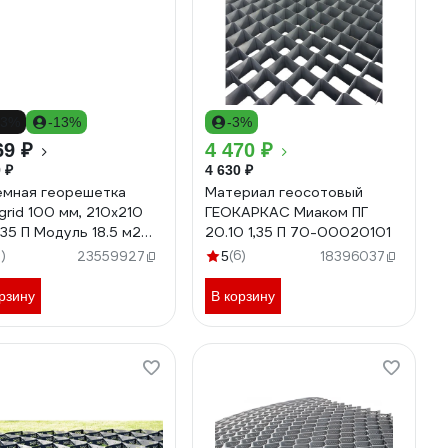
23%
-13%
-3%
69 ₽
4 470 ₽
 ₽
4 630 ₽
мная георешетка
Материал геосотовый
grid 100 мм, 210x210
ГЕОКАРКАС Миаком ПГ
1.35 П Модуль 18.5 м2
20.10 1,35 П 70-00020101
10135
5)
(6)
23559927
5
18396037
рзину
В корзину