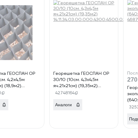
тка ГЕОСПАН ОР
Георешетка ГЕОСПАН ОР
Посл
270
см. 4,2х4,5м
30/10 (10см. 4,3х4,5м
м) (18,9м2)
яч.21х21см) (19,35м2)
Геор
.03.00.000.4200.4500.00
14.11.34.03.00.000.4300.4500.02
0
42748164
экоп
(640
Аналоги
4687
325
Под