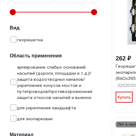
Вид
георешетка
Область применения
262 ₽
Георешет
армирование слабых оснований
экопарко
насыпей (дороги, площадки и т. д.)/
(640x395
защита водоотводных каналов/
4687204
укрепление конусов мостов и
325303
путепроводов/противоэрозионная
защита откосов насыпей и выемок
Купить
для укрепления ландшафта
для экопарковки
Нет в нал
Материал