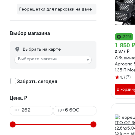
Георешетки для парковки на даче
Выбор магазина
-22%
1 850 
Выбрать на карте
2 377 ₽
Объемна
Выберите магазин
Aprogrid 
1.35 П Мо
50210135
(7)
4.7
Забрать сегодня
В корзин
Цена, ₽
от
до