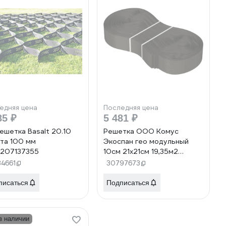
едняя цена
Последняя цена
85 ₽
5 481 ₽
ешетка Basalt 20.10
Решетка ООО Комус
та 100 мм
Экоспан гео модульный
207137355
10см 21x21см 19,35м2
1767378
84661
30797673
писаться
Подписаться
в наличии