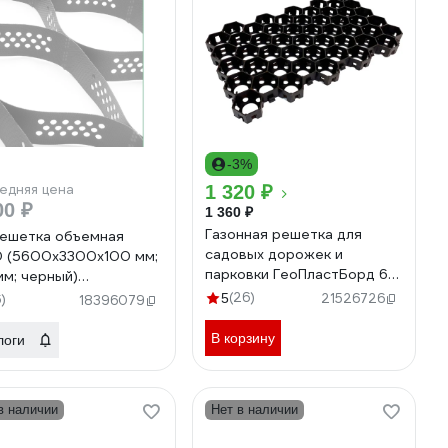
-3%
едняя цена
1 320 ₽
00 ₽
1 360 ₽
Газонная решетка для
ешетка объемная
садовых дорожек и
0 (5600х3300х100 мм;
парковки ГеоПластБорд 6
 мм; черный)
штук черная
КАРКАС
(26)
5
21526726
6)
18396079
ГР_544.336.34_ч_6
3726848032
В корзину
логи
в наличии
Нет в наличии