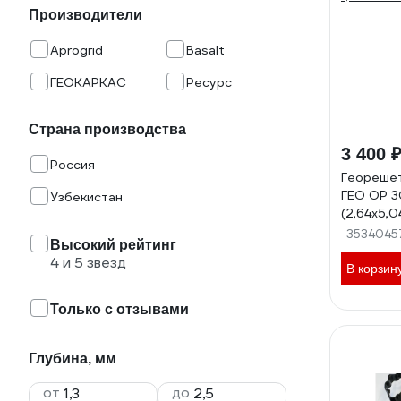
Производители
Aprogrid
Basalt
ГЕОКАРКАС
Ресурс
Страна производства
3 400 
Россия
Геореше
ГЕО ОР 3
Узбекистан
(2,64x5,0
1,35 мм 
3534045
Высокий рейтинг
4 и 5 звезд
В корзин
Только с отзывами
Глубина, мм
от
до