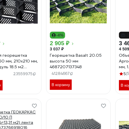
-4%
-
₽
2 905 ₽
3 4
3 037 ₽
4 509
я георешетка
Георешетка Basalt 20.05
Объе
50 мм, 210x210 мм,
высота 50 мм
Apro
дуль 18.5 м2
4687207137348
мм, 
1002
41284667
(
23559975
5
В корзину
у
В ко