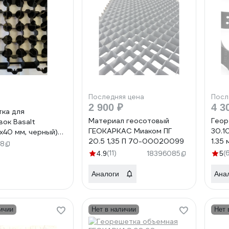
Последняя цена
Посл
2 900 ₽
4 3
ка для
Материал геосотовый
Геор
вок Basalt
ГЕОКАРКАС Миаком ПГ
30.1
x40 мм, черный)
20.5 1,35 П 70-00020099
1.35
805448
08
ГЕО
(11)
(
4.9
18396085
5
467
Аналоги
Ана
ичии
Нет в наличии
Нет 