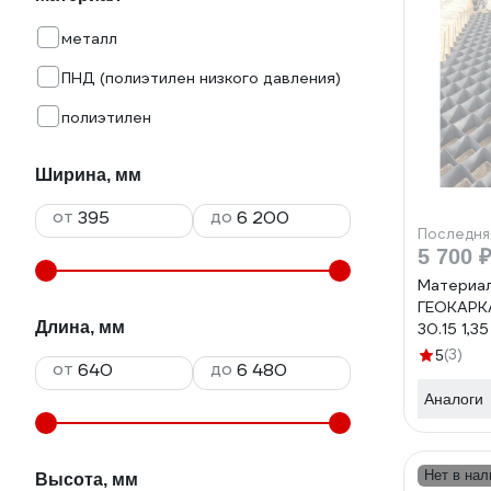
металл
ПНД (полиэтилен низкого давления)
полиэтилен
Ширина, мм
от
до
Последня
5 700 
Материал
ГЕОКАРК
Длина, мм
30.15 1,
(3)
5
от
до
Аналоги
Нет в нал
Высота, мм