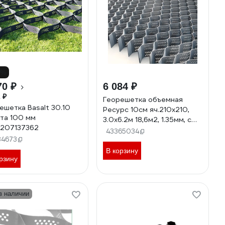
3%
70 ₽
6 084 ₽
 ₽
Георешетка объемная
ешетка Basalt 30.10
Ресурс 10см яч.210х210,
та 100 мм
3.0х6.2м 18,6м2, 1.35мм, с
207137362
перфорацией 24969
43365034
84673
В корзину
рзину
в наличии