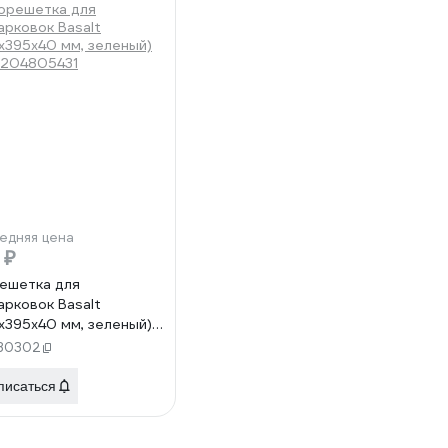
едняя цена
 ₽
ешетка для
арковок Basalt
x395x40 мм, зеленый)
204805431
30302
писаться