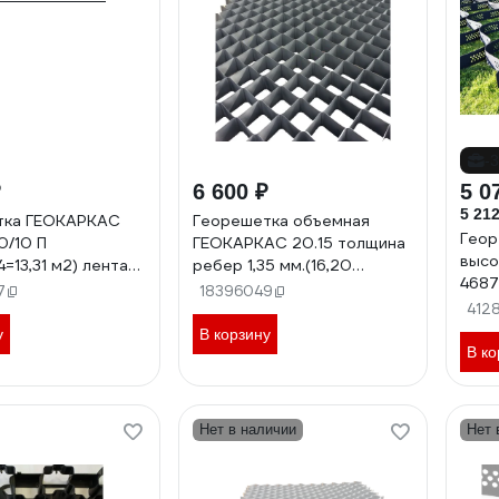
-
₽
6 600 ₽
5 0
5 212
тка ГЕОКАРКАС
Георешетка объемная
Геор
0/10 П
ГЕОКАРКАС 20.15 толщина
высо
4=13,31 м2) лента
ребер 1,35 мм.(16,20
4687
4673766918016
м2=2,5х6,48)
7
18396049
4673726848025
412
у
В корзину
В ко
Нет в наличии
Нет 