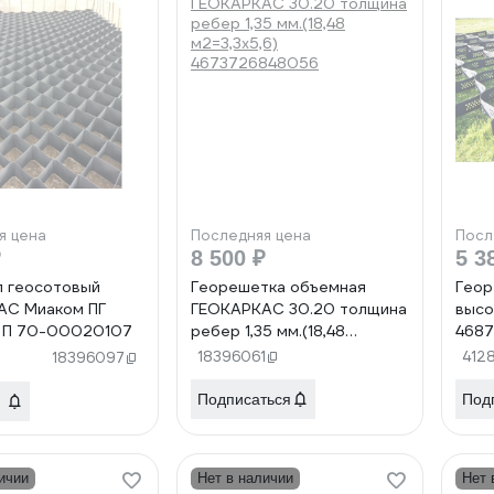
я цена
Последняя цена
Посл
₽
8 500 ₽
5 3
 геосотовый
Георешетка объемная
Геор
АС Миаком ПГ
ГЕОКАРКАС 30.20 толщина
высо
35 П 70-00020107
ребер 1,35 мм.(18,48
4687
м2=3,3х5,6)
18396061
412
18396097
4673726848056
Подписаться
Под
ичии
Нет в наличии
Нет 