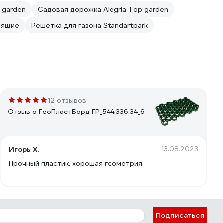
p garden
Садовая дорожка Alegria Top garden
зящие
Решетка для газона Standartpark
12 отзывов
Отзыв о ГеоПластБорд ГР_544.336.34_6
Игорь Х.
13.08.2023
Прочный пластик, хорошая геометрия
Подписаться