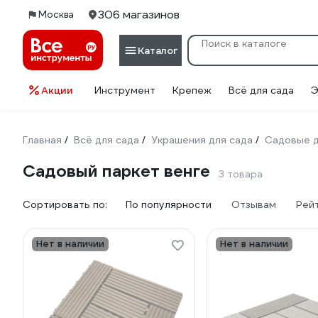
306 магазинов
Москва
Каталог
Акции
Инструмент
Крепеж
Всё для сада
Э
Главная
Всё для сада
Украшения для сада
Садовые д
/
/
/
Садовый паркет венге
3 товара
Сортировать по:
По популярности
Отзывам
Рей
Нет в наличии
Нет в наличии