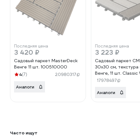
Последняя цена
Последняя цена
3 420 ₽
3 223 ₽
Садовый паркет MasterDeck
Садовый паркет CM
Венге 11 шт. 100510000
30х30 см, текстура 
Венге, 11 шт. Classi
4
(7)
20980317
17978497
Аналоги
Аналоги
Часто ищут