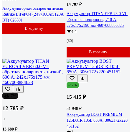
14 787 ₽
Аккумуляторная батарея литиевая
Аккумулятор TITAN EFB 75.0 VL
Rutrike LiFePO4 (24V/100Ah/120A
обратная полярность, 710 А,
BT) 026501
276x175x190 мм 4607008886825
В корзину
4.4
(35)
В корзину
-52%
-7%
15 415 ₽
12 785 ₽
31 948 ₽
Аккумулятор BOST PREMIUM
125D31R 105L 850A, 306x172x220
451152
13 680 ₽