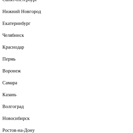
работает и подсвечивается. Сам power bank небольшой,
хорошо лежит в руке и не такой тяжелый, как многие на
Нижний Новгород
такую же ёмкость. Очень приятный внешний вид. На
сколько зарядов хватает не скажу, так как брала в подарок.
Екатеринбург
Челябинск
8 отзывов
Краснодар
Отзыв об аккумуляторе Robiton DECT-T356-
2XAAA 14617
Пермь
Воронеж
Дмитрий
24.12.2024
проводочки длинные, паяются легко. триммер жужжит
Самара
теперь как новый)
Казань
Волгоград
Новосибирск
Ростов-на-Дону