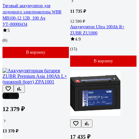
Тяговый аккумулятор для
11 735 ₽
лодочного электромотора WBR
MB100-12 12В, 100 Ач
12 590 ₽
УТ-00000434
Аккумулятор Ultra 100Ah R+
5
ZUBR ZU1000
4.9
(6)
(15)
В корзину
В корзину
-7%
12 379 ₽
13 370 ₽
17 435 ₽