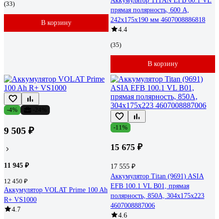
Аккумулятор TITAN EFB 60.1 VL
(33)
прямая полярность, 600 А,
242x175x190 мм 4607008886818
В корзину
4.4
(35)
В корзину
-4%
-24%
-11%
9 505 ₽
15 675 ₽
11 945 ₽
17 555 ₽
Аккумулятор Titan (9691) ASIA
12 450 ₽
EFB 100.1 VL B01, прямая
Аккумулятор VOLAT Prime 100 Ah
полярность, 850А, 304x175x223
R+ VS1000
4607008887006
4.7
4.6