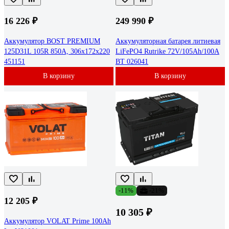
16 226 ₽
249 990 ₽
Аккумулятор BOST PREMIUM
Аккумуляторная батарея литиевая
125D31L 105R 850A, 306x172x220
LiFePO4 Rutrike 72V/105Ah/100A
451151
BT 026041
В корзину
В корзину
-11%
-21%
12 205 ₽
10 305 ₽
Аккумулятор VOLAT Prime 100Ah