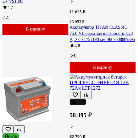
L+ VS1001
4.7
11 625 ₽
(12)
13 053 ₽
Аккумулятор TITAN CLASSIC
В корзину
75.0 VL обратная полярность, 620
А, 278x175x190 мм 4607008889895
4.8
(54)
В корзину
-7%
58 395 ₽
-3%
62 790 ₽