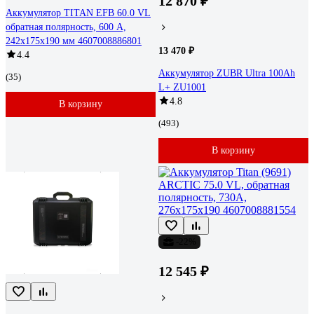
12 870 ₽
Аккумулятор TITAN EFB 60.0 VL
обратная полярность, 600 А,
242x175x190 мм 4607008886801
13 470 ₽
4.4
Аккумулятор ZUBR Ultra 100Ah
(35)
L+ ZU1001
4.8
В корзину
(493)
В корзину
-22%
12 545 ₽