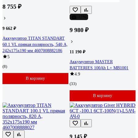
8 755 ₽
-11%
9 662 ₽
9 980 ₽
Аккумулятор TITAN STANDART
60.1 VL прямая полярность, 540 А,
242x175x190 мм 4607008882186
11 190 ₽
5
Аккумулятор MASTER
(8)
BATTERIES 100Ah L+ MB1001
4.9
В корзину
(33)
В корзину
9 145 ₽