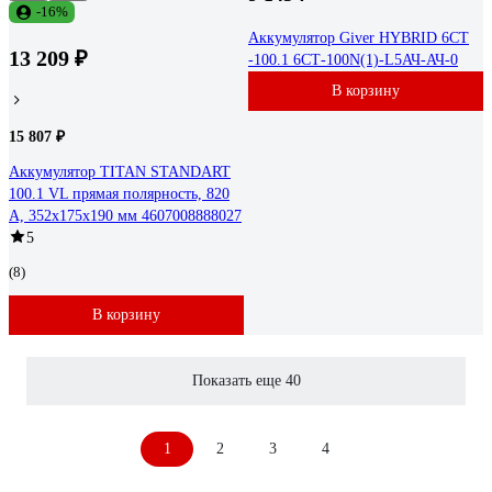
-16%
Аккумулятор Giver HYBRID 6CT
13 209 ₽
-100.1 6СТ-100N(1)-L5АЧ-АЧ-0
В корзину
15 807 ₽
Аккумулятор TITAN STANDART
100.1 VL прямая полярность, 820
А, 352x175x190 мм 4607008888027
5
(8)
В корзину
Показать еще 40
1
2
3
4