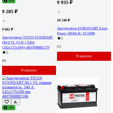
-4%
9 935 ₽
9 285 ₽
10 540 ₽
Аккумулятор EUROSTART Extra
9 662 ₽
Power 100Ah R+ EU1000
Аккумулятор TITAN STANDART
5
(60.0 VL (О.П.) 550А
(1)
(242x175x190)) 4607008882179
5
В корзину
(8)
В корзину
-9%