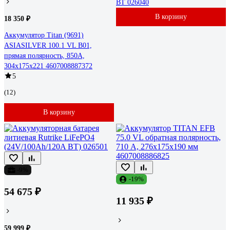
BT 026040
В корзину
18 350 ₽
Аккумулятор Titan (9691)
ASIASILVER 100.1 VL B01,
прямая полярность, 850А,
304x175x221 4607008887372
5
(12)
В корзину
-9%
-19%
54 675 ₽
11 935 ₽
59 999 ₽