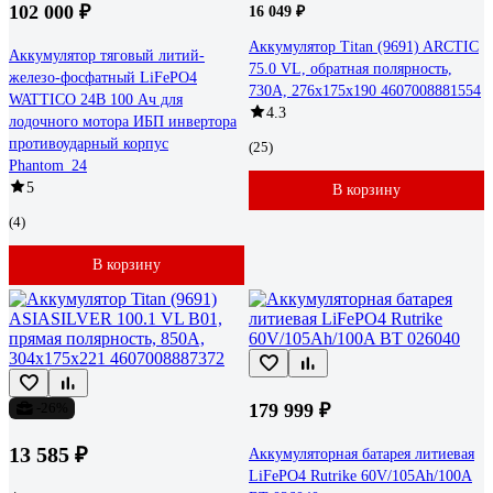
102 000 ₽
16 049 ₽
Аккумулятор Titan (9691) ARCTIC
Аккумулятор тяговый литий-
75.0 VL, обратная полярность,
железо-фосфатный LiFePO4
730А, 276x175x190 4607008881554
WATTICO 24В 100 Ач для
4.3
лодочного мотора ИБП инвертора
противоударный корпус
(25)
Phantom_24
5
В корзину
(4)
В корзину
-26%
179 999 ₽
13 585 ₽
Аккумуляторная батарея литиевая
LiFePO4 Rutrike 60V/105Ah/100A