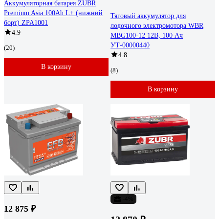
Аккумуляторная батарея ZUBR
Premium Asia 100Ah L+ (нижний
Тяговый аккумулятор для
борт) ZPA1001
лодочного электромотора WBR
4.9
MBG100-12 12В, 100 Ач
УТ-00000440
(20)
4.8
В корзину
(8)
В корзину
-4%
12 875 ₽