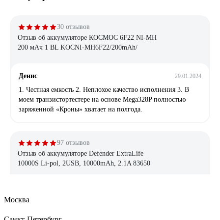
30 отзывов
Отзыв об аккумуляторе КОСМОС 6F22 NI-MH
200 мАч 1 BL KOCNI-MH6F22/200mAh/
Денис
29.01.2024
1. Честная емкость 2. Неплохое качество исполнения 3. В
моем транзистортестере на основе Mega328P полностью
заряженной «Кроны» хватает на полгода.
97 отзывов
Отзыв об аккумуляторе Defender ExtraLife
10000S Li-pol, 2USB, 10000mAh, 2.1A 83650
Екатерина Т.
21.12.2020
Москва
Заряжает отлично и быстро, доставили с зарядом на 3*
индикатора (больше половины). Индикатор заряда хорошо
Санкт-Петербург