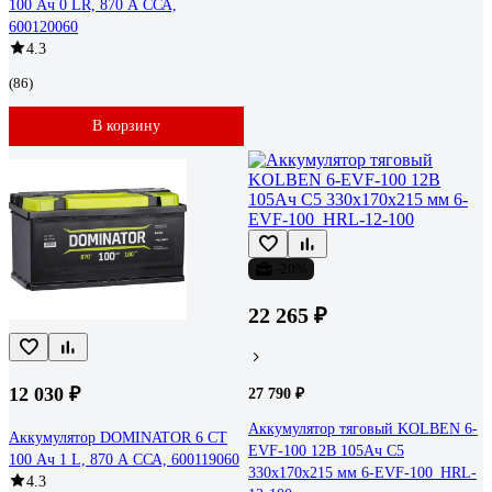
100 Ач 0 LR, 870 А ССА,
600120060
4.3
(86)
В корзину
-20%
22 265 ₽
12 030 ₽
27 790 ₽
Аккумулятор тяговый KOLBEN 6-
Аккумулятор DOMINATOR 6 СТ
EVF-100 12В 105Ач C5
100 Ач 1 L, 870 А ССА, 600119060
330x170x215 мм 6-EVF-100_HRL-
4.3