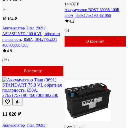
14 407 ₽
Аккумулятор BOST 60038 100R
850A, 353x175x190 451066
16 104 ₽
4.2
Аккумулятор Titan (9691)
(6)
ASIASILVER 100.0 VL, обратная
полярность, 850А, 304x175x221
В корзину
4607008887365
4.9
(26)
В корзину
11 020 ₽
Аккумулятор Titan (9691)