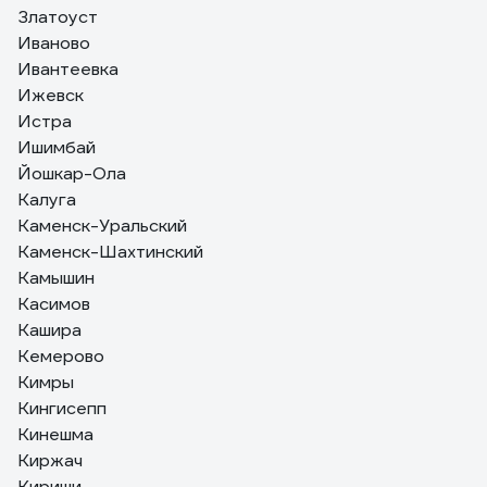
Златоуст
Иваново
Ивантеевка
Ижевск
Истра
Ишимбай
Йошкар-Ола
Калуга
Каменск-Уральский
Каменск-Шахтинский
Камышин
Касимов
Кашира
Кемерово
Кимры
Кингисепп
Кинешма
Киржач
Кириши