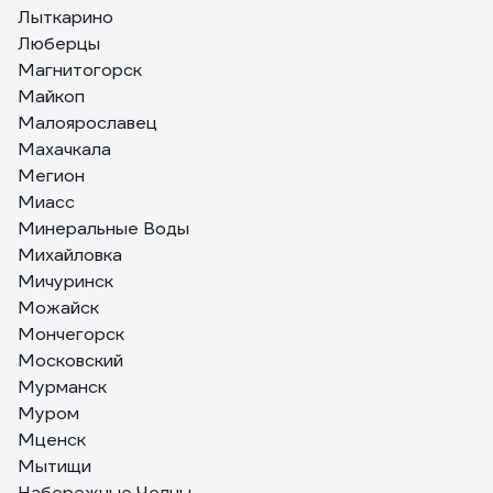
Лыткарино
Люберцы
Магнитогорск
Майкоп
Малоярославец
Махачкала
Мегион
Миасс
Минеральные Воды
Михайловка
Мичуринск
Можайск
Мончегорск
Московский
Мурманск
Муром
Мценск
Мытищи
Набережные Челны