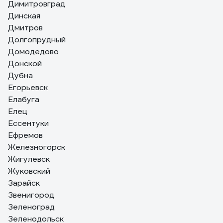
Димитровград
Динская
Дмитров
Долгопрудный
Домодедово
Донской
Дубна
Егорьевск
Елабуга
Елец
Ессентуки
Ефремов
Железногорск
Жигулевск
Жуковский
Зарайск
Звенигород
Зеленоград
Зеленодольск