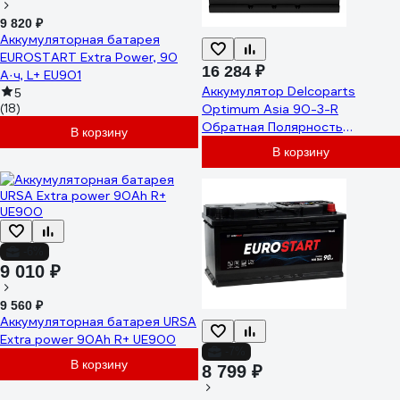
9 820 ₽
Аккумуляторная батарея
EUROSTART Extra Power, 90
16 284 ₽
А·ч, L+ EU901
Аккумулятор Delcoparts
5
(18)
Optimum Asia 90-3-R
Обратная Полярность
В корзину
20010011
В корзину
-6%
9 010 ₽
9 560 ₽
Аккумуляторная батарея URSA
Extra power 90Ah R+ UE900
-7%
В корзину
8 799 ₽