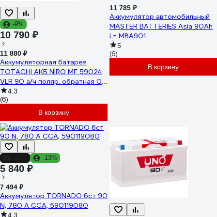
11 785 ₽
Аккумулятор автомобильный
-9%
MASTER BATTERIES Asia 90Ah
10 790 ₽
L+ MBA901
5
11 880 ₽
(6)
Аккумуляторная батарея
В корзину
TOTACHI АКБ NIRO MF 59024
VLR 90 а/ч поляр. обратная 0
(JIS L) 90290
4.3
(6)
В корзину
-22%
-13%
5 840 ₽
7 494 ₽
Аккумулятор TORNADO 6ст 90
N, 780 А CCA, 590119080
4.3