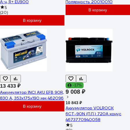
А·ч, R+ EU900
Полярность 20010010
5
В корзину
(20)
В корзину
13 433 ₽
-17%
9 008 ₽
Аккумулятор INCI AKU EFB 90R,
830 A, 353x175x190 мм 462096
10 843 ₽
В корзину
Аккумулятор VOLROCK
6СТ-90N (П.П.) 720А конус
4673770940058
5