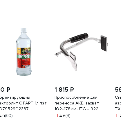
80 ₽
1 815 ₽
565 
рректирующий
Приспособление для
Смазка
ектролит СТАРТ 1л пэт
переноса АКБ, захват
аэрозо
07952902367
102-178мм JTC -1922
ТХ1823
694151
4.9
(60)
4.8
(9)
2.7
(3