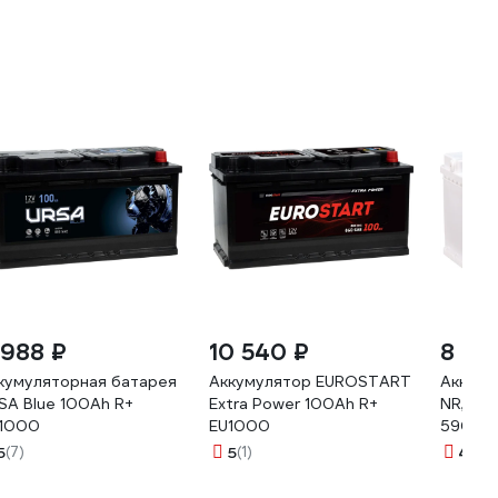
 988 ₽
10 540 ₽
8 24
кумуляторная батарея
Аккумулятор EUROSTART
Аккуму
SA Blue 100Ah R+
Extra Power 100Ah R+
NR, 78
1000
EU1000
59012
5
(7)
5
(1)
4.5
(1