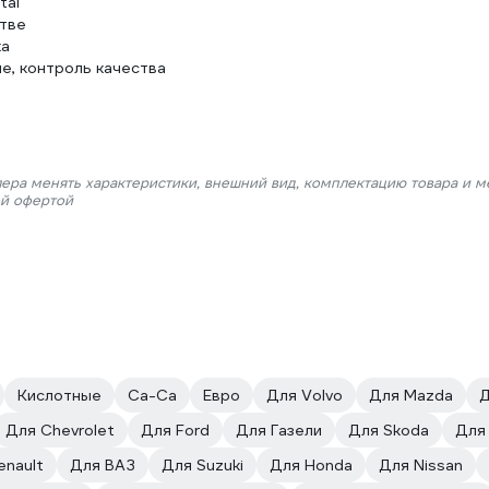
tal
тве
ка
е, контроль качества
лера менять характеристики, внешний вид, комплектацию товара и м
ой офертой
Кислотные
Ca-Ca
Евро
Для Volvo
Для Mazda
Д
Для Chevrolet
Для Ford
Для Газели
Для Skoda
Для 
enault
Для ВАЗ
Для Suzuki
Для Honda
Для Nissan