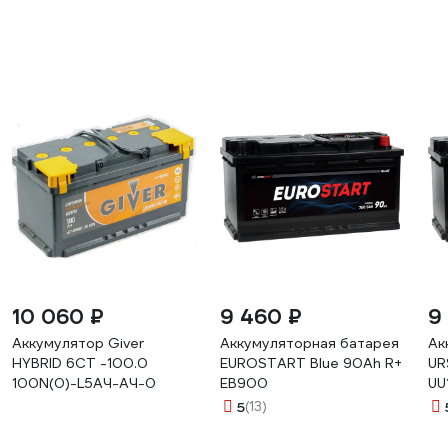
10 060 ₽
9 460 ₽
9
Аккумулятор Giver
Аккумуляторная батарея
Ак
HYBRID 6CT -100.0
EUROSTART Blue 90Ah R+
UR
100N(0)-L5АЧ-АЧ-0
EB900
UU
5
(13)