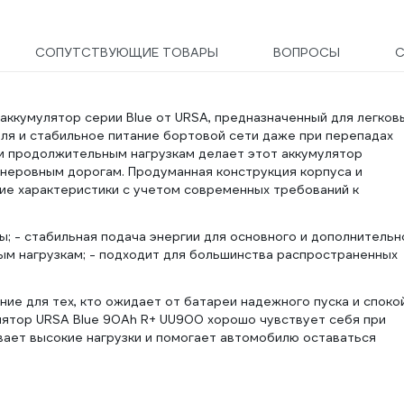
СОПУТСТВУЮЩИЕ ТОВАРЫ
ВОПРОСЫ
ккумулятор серии Blue от URSA, предназначенный для легков
ля и стабильное питание бортовой сети даже при перепадах
 и продолжительным нагрузкам делает этот аккумулятор
 неровным дорогам. Продуманная конструкция корпуса и
ие характеристики с учетом современных требований к
; - стабильная подача энергии для основного и дополнительн
ым нагрузкам; - подходит для большинства распространенных
ие для тех, кто ожидает от батареи надежного пуска и споко
лятор URSA Blue 90Ah R+ UU900 хорошо чувствует себя при
вает высокие нагрузки и помогает автомобилю оставаться