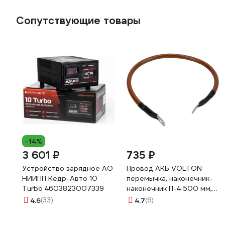
Сопутствующие товары
-14%
3 601 ₽
735 ₽
Устройство зарядное АО
Провод АКБ VOLTON
НИИПП Кедр-Авто 10
перемычка, наконечник-
Turbo 4603823007339
наконечник П-4 500 мм,
S=35 мм VLTП450035
4.6
(33)
4.7
(6)