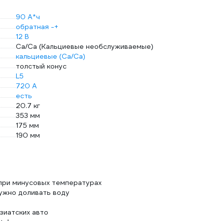
90 А*ч
обратная -+
12 В
Ca/Ca (Кальциевые необслуживаемые)
кальциевые (Ca/Ca)
толстый конус
L5
720 А
есть
20.7 кг
353 мм
175 мм
190 мм
 при минусовых температурах
ужно доливать воду
зиатских авто