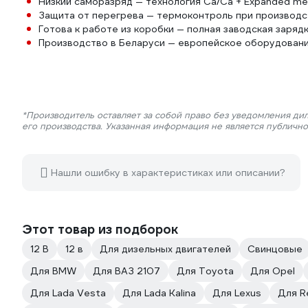
Низкий саморазряд — технология Ca/Ca + Expanded me
Защита от перегрева — термоконтроль при производс
Готова к работе из коробки — полная заводская заряд
Производство в Беларуси — европейское оборудовани
*Производитель оставляет за собой право без уведомления ди
его производства. Указанная информация не является публичн
Нашли ошибку в характеристиках или описании?
Этот товар из подборок
12 В
12 в
Для дизельных двигателей
Свинцовые
Для BMW
Для ВАЗ 2107
Для Toyota
Для Opel
Для Lada Vesta
Для Lada Kalina
Для Lexus
Для R