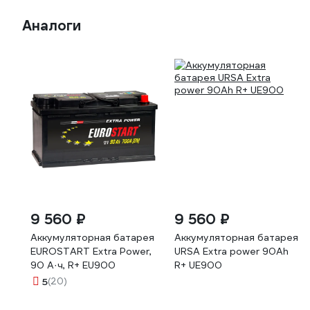
Аналоги
9 560 ₽
9 560 ₽
Аккумуляторная батарея
Аккумуляторная батарея
EUROSTART Extra Power,
URSA Extra power 90Ah
90 А·ч, R+ EU900
R+ UE900
5
(20)