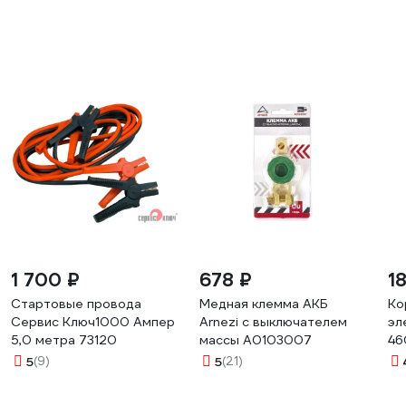
1 700 ₽
678 ₽
1
Стартовые провода
Медная клемма АКБ
Ко
Сервис Ключ1000 Ампер
Arnezi с выключателем
эл
5,0 метра 73120
массы A0103007
46
5
(9)
5
(21)